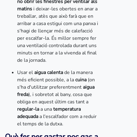
no obrir les finestres per ventilar als
matins
i deixar-les obertes en anar a
treballar, atès que això farà que en
arribar a casa estigui com una panxa i
s'hagi de llençar més de calefacció
per escalfar-la. És millor sempre fer
una ventilació controlada durant uns
minuts en tornar a la vivenda al final
de la jornada.
Usar el
aigua calenta
de la manera
més eficient possible, a la
cuina
(on
s'ha d'utilitzar preferentment
aigua
freda
), i sobretot al bany, cosa que
obliga en aquest últim cas tant a
regular-la
a una
temperatura
adequada
a l'escalfador com a reduir
el temps de la dutxa.
Què fer per gastar poc gas a