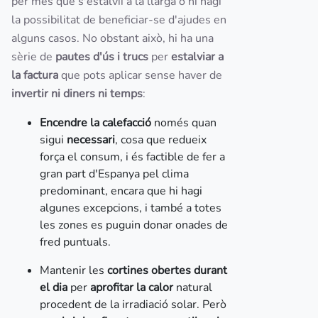
per més que s'estalviï a la llarga o hi hagi
la possibilitat de beneficiar-se d'ajudes en
alguns casos. No obstant això, hi ha una
sèrie de
pautes d'ús i trucs
per
estalviar a
la factura
que pots aplicar sense haver de
invertir ni diners ni temps
:
Encendre la calefacció
només quan
sigui
necessari
, cosa que redueix
força el consum, i és factible de fer a
gran part d'Espanya pel clima
predominant, encara que hi hagi
algunes excepcions, i també a totes
les zones es puguin donar onades de
fred puntuals.
Mantenir les
cortines obertes durant
el dia
per
aprofitar la calor
natural
procedent de la irradiació solar. Però