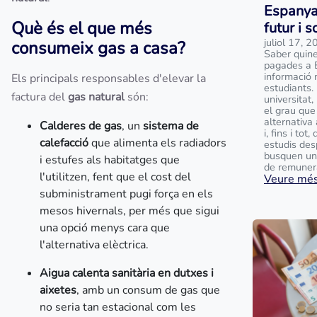
Espanya
Què és el que més
futur i 
juliol 17, 
consumeix gas a casa?
Saber quine
pagades a 
informació 
Els principals responsables d'elevar la
estudiants.
factura del
gas natural
són:
universitat
el grau que
alternativa
Calderes de gas
, un
sistema de
i, fins i to
calefacció
que alimenta els radiadors
estudis des
busquen un
i estufes als habitatges que
de remunera
l'utilitzen, fent que el cost del
Veure més.
subministrament pugi força en els
mesos hivernals, per més que sigui
una opció menys cara que
l'alternativa elèctrica.
Aigua calenta sanitària en dutxes i
aixetes
, amb un consum de gas que
no seria tan estacional com les