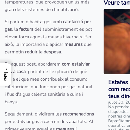
Veure ta
temperatures, que provoquen un ús més
gran dels sistemes de climatització.
Si parlem d'habitatges amb
calefacció per
gas
, la
factura
del subministrament es pot
elevar força aquests mesos hivernals. Per
això, la importància d'aplicar
mesures
que
permetin
reduir la despesa
.
En aquest post, abordarem
com estalviar
→
gas a casa
, partint de l'explicació de què
Índex
seria el que més contribueix al consum:
Estafes 
calefaccions que funcionen per gas natural
com reco
i l'ús d'aigua calenta sanitària a cuina i
teus din
banys.
juliol 30, 
No prendre
d'aquestes 
Seguidament, dividirem les
recomanacions
nostres din
l'aprofitam
per estalviar gas a casa en dos apartats. Al
operativa e
primer veurem aquelles
mesures i