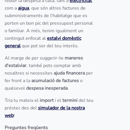
reduir la despesa a casa, tant a
electricitat
com a
aigua
, que són altres factures de
subministraments de l'habitatge que es
porten un bon pic del pressupost personal
o familiar. A més, tenim igualment un
contingut enfocat al
estalvi domèstic
general
que pot ser del teu interès.
Al marge de per suggerir-te
maneres
d'estalviar
, també pots comptar amb
nosaltres si necessites
ajuda financera
per
fer front a la
acumulació de factures
o
qualsevol
despesa inesperada
.
Tria tu mateix el
import
i el
termini
del teu
préstec des del
simulador de la nostra
web
!
Preguntes freqüents