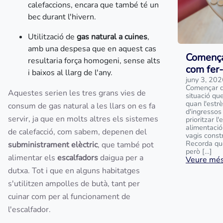
calefaccions, encara que també té un
bec durant l'hivern.
Utilització de
gas natural a cuines
,
amb una despesa que en aquest cas
Comença
resultaria força homogeni, sense alts
com fer
i baixos al llarg de l'any.
juny 3, 20
Començar d
Aquestes serien les tres grans vies de
situació que
quan l'estr
consum de gas natural a les llars on es fa
d'ingressos 
servir, ja que en molts altres els sistemes
prioritzar l
alimentació
de calefacció, com sabem, depenen del
vagis const
Recorda que
subministrament elèctric
, que també pot
però […]
alimentar els
escalfadors
daigua per a
Veure més.
dutxa. Tot i que en alguns habitatges
s'utilitzen ampolles de butà, tant per
cuinar com per al funcionament de
l'escalfador.