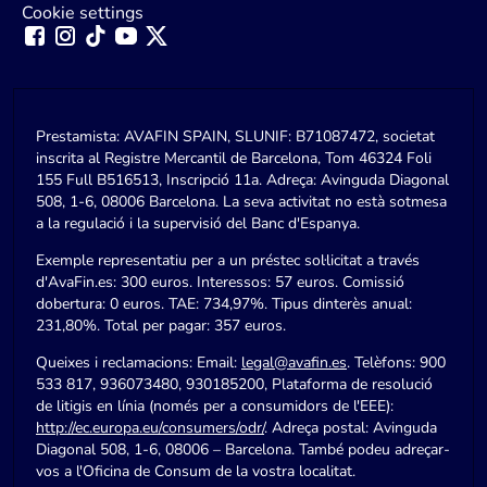
Cookie settings
Prestamista: AVAFIN SPAIN, SLUNIF: B71087472, societat
inscrita al Registre Mercantil de Barcelona, Tom 46324 Foli
155 Full B516513, Inscripció 11a. Adreça: Avinguda Diagonal
508, 1-6, 08006 Barcelona. La seva activitat no està sotmesa
a la regulació i la supervisió del Banc d'Espanya.
Exemple representatiu per a un préstec sol·licitat a través
d'AvaFin.es: 300 euros. Interessos: 57 euros. Comissió
dobertura: 0 euros. TAE: 734,97%. Tipus dinterès anual:
231,80%. Total per pagar: 357 euros.
Queixes i reclamacions: Email:
legal@avafin.es
. Telèfons: 900
533 817, 936073480, 930185200, Plataforma de resolució
de litigis en línia (només per a consumidors de l'EEE):
http://ec.europa.eu/consumers/odr/
. Adreça postal: Avinguda
Diagonal 508, 1-6, 08006 – Barcelona. També podeu adreçar-
vos a l'Oficina de Consum de la vostra localitat.