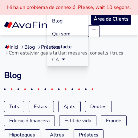
Com funciona
Hi ha un problema de connexió.
Please, wait
10 segons.
Àrea de Clients
Blog
Qui som
Saltar
al
Contacte
Inici
Blog
Préstecs
contingut
Com estalviar gas a la llar: mesures, consells i trucs
CA
Blog
Tots
Estalvi
Ajuts
Deutes
Educació financera
Estil de vida
Fraude
Hipoteques
Altres
Préstecs