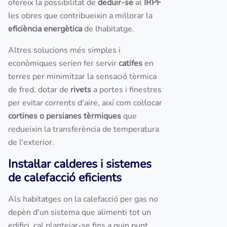
ofereix la possibilitat de
deduir-se
al
IRPF
les obres que contribueixin a millorar la
eficiència energètica
de lhabitatge.
Altres solucions més simples i
econòmiques serien fer servir
catifes
en
terres per minimitzar la sensació tèrmica
de fred, dotar de
rivets
a
portes i finestres
per evitar corrents d'aire, així com col·locar
cortines o persianes tèrmiques
que
redueixin la transferència de temperatura
de l'exterior.
Instal·lar calderes i sistemes
de calefacció eficients
Als habitatges on la calefacció per gas no
depèn d'un sistema que alimenti tot un
edifici, cal plantejar-se fins a quin punt