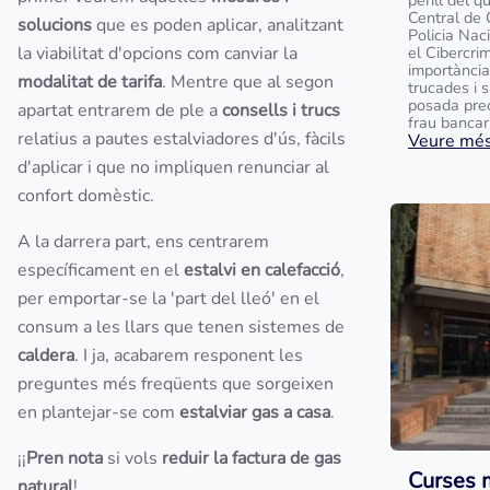
perill del q
Central de 
solucions
que es poden aplicar, analitzant
Policia Na
la viabilitat d'opcions com canviar la
el Cibercrim
importància
modalitat de tarifa
. Mentre que al segon
trucades i 
posada prec
apartat entrarem de ple a
consells i trucs
frau bancari 
relatius a pautes estalviadores d'ús, fàcils
Veure més.
d'aplicar i que no impliquen renunciar al
confort domèstic.
A la darrera part, ens centrarem
específicament en el
estalvi en calefacció
,
per emportar-se la 'part del lleó' en el
consum a les llars que tenen sistemes de
caldera
. I ja, acabarem responent les
preguntes més freqüents que sorgeixen
en plantejar-se com
estalviar gas a casa
.
¡¡
Pren nota
si vols
reduir la factura de gas
Curses 
natural
!