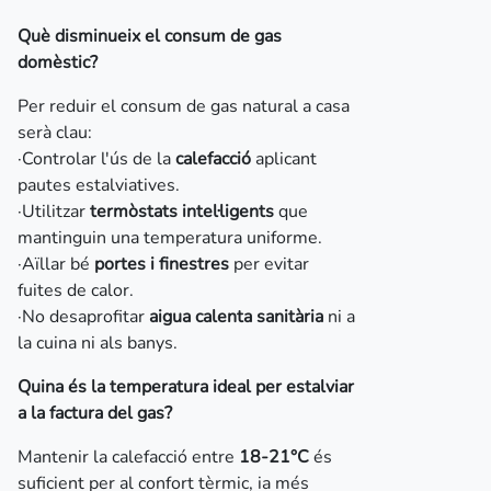
Què disminueix el consum de gas
domèstic?
Per reduir el consum de gas natural a casa
serà clau:
·Controlar l'ús de la
calefacció
aplicant
pautes estalviatives.
·Utilitzar
termòstats intel·ligents
que
mantinguin una temperatura uniforme.
·Aïllar bé
portes i finestres
per evitar
fuites de calor.
·No desaprofitar
aigua calenta sanitària
ni a
la cuina ni als banys.
Quina és la temperatura ideal per estalviar
a la factura del gas?
Mantenir la calefacció entre
18-21°C
és
suficient per al confort tèrmic, ia més