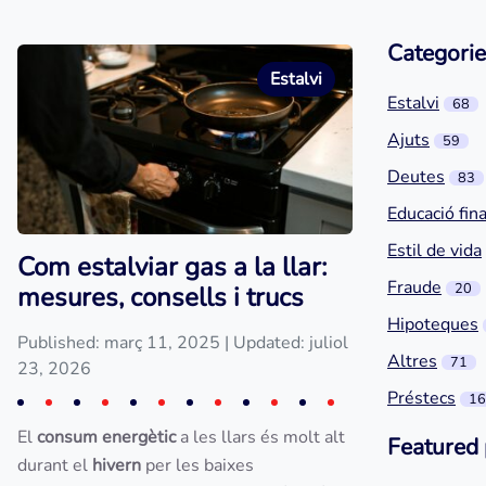
Categorie
Estalvi
Estalvi
68
Ajuts
59
Deutes
83
Educació fin
Estil de vida
Com estalviar gas a la llar:
Fraude
20
mesures, consells i trucs
Hipoteques
Published: març 11, 2025
| Updated: juliol
Altres
71
23, 2026
Préstecs
16
El
consum energètic
a les llars és molt alt
Featured 
durant el
hivern
per les baixes