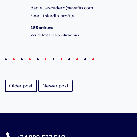
daniel.escudero@avafin.com
See LinkedIn profile
156 articles
•
Veure totes les publicacions
Older post
Newer post