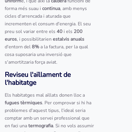
uniform
e, i que així la
caldera
funcioni de
forma més suau i
continua
, amb menys
cicles d'arrencada i aturada que
incrementen el consum d'energia. El seu
preu sol variar entre els
40
i els
200
euros
, i possibilitarien
estalvis anuals
d'entorn del
8%
a la factura, per la qual
cosa suposaria una inversió que
s'amortitzaria força aviat.
Reviseu l'aïllament de
l'habitatge
Els habitatges mal aïllats donen lloc a
fugues tèrmiques
. Per comprovar si hi ha
problemes d'aquest tipus, l'ideal seria
comptar amb un servei professional que
en faci una
termografia
. Si no vols assumir