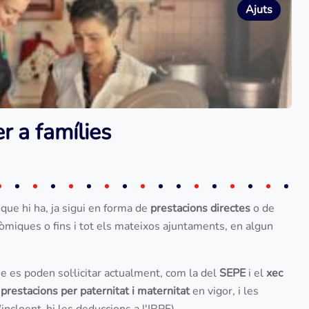
Ajuts
r a famílies
que hi ha, ja sigui en forma de
prestacions directes
o de
onòmiques o fins i tot els mateixos ajuntaments, en algun
 es poden sol·licitar actualment, com la del
SEPE
i el
xec
s
prestacions per paternitat i maternitat
en vigor, i les