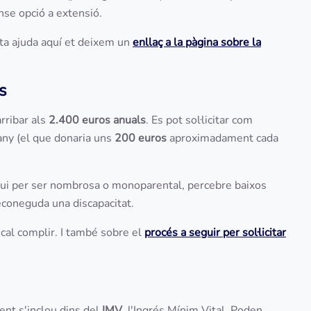
se opció a extensió.
a ajuda aquí et deixem un
enllaç a la pàgina sobre la
s
arribar als
2.400 euros anuals
. Es pot sol·licitar com
'any (el que donaria uns
200 euros
aproximadament cada
igui per ser nombrosa o monoparental, percebre baixos
coneguda una discapacitat.
cal complir. I també sobre el
procés a seguir per sol·licitar
nt s'inclou dins del
IMV
, l'Ingrés Mínim Vital. Poden