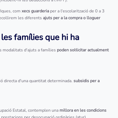
ncloent-hi les deduccions a l'IRPF).
ífiques, com
xecs guarderia
per a l'escolarització de 0 a 3
 recollirem les diferents
ajuts per a la compra o lloguer
 les famílies que hi ha
s modalitats d'ajuts a famílies
poden sol·licitar actualment
ó directa d'una quantitat determinada.
subsidis per a
cupació Estatal, contemplen una
millora en les condicions
es prestacions per desocupació ordinàries (atur).