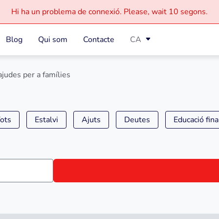
Hi ha un problema de connexió.
Please, wait
10 segons.
Blog
Qui som
Contacte
CA
ajudes per a famílies
ots
Estalvi
Ajuts
Deutes
Educació fin