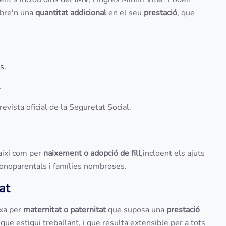
cebre'n una
quantitat addicional
en el seu
prestació
, que
s.
.
revista oficial de la Seguretat Social.
 així com per
naixement o adopció de fill
,incloent els ajuts
monoparentals i famílies nombroses.
at
ixa per
maternitat o paternitat
que suposa una
prestació
 que estigui treballant, i que resulta extensible per a tots