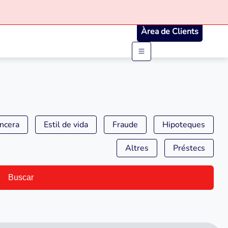
Àrea de Clients
ancera
Estil de vida
Fraude
Hipoteques
Altres
Préstecs
Buscar