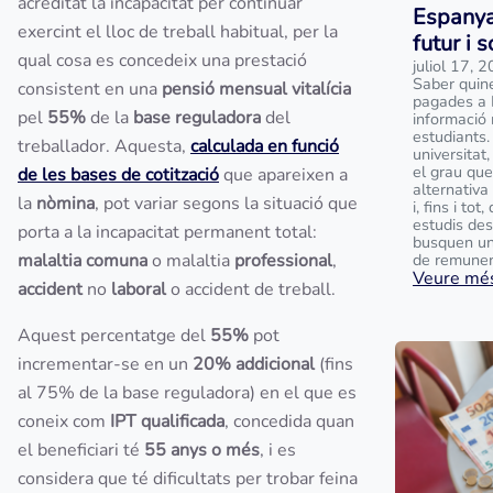
acreditat la incapacitat per continuar
Espanya
exercint el lloc de treball habitual, per la
futur i 
qual cosa es concedeix una prestació
juliol 17, 
Saber quin
consistent en una
pensió mensual vitalícia
pagades a 
pel
55%
de la
base reguladora
del
informació 
estudiants.
treballador. Aquesta,
calculada en funció
universitat
el grau que
de les bases de cotització
que apareixen a
alternativa
la
nòmina
, pot variar segons la situació que
i, fins i to
estudis des
porta a la incapacitat permanent total:
busquen un
malaltia comuna
o malaltia
professional
,
de remunera
Veure més
accident
no
laboral
o accident de treball.
Aquest percentatge del
55%
pot
incrementar-se en un
20% addicional
(fins
al 75% de la base reguladora) en el que es
coneix com
IPT qualificada
, concedida quan
el beneficiari té
55 anys o més
, i es
considera que té dificultats per trobar feina