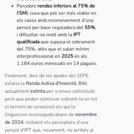
Percebre
rendes inferiors al 75% de
l'SMI
, cosa que pot ser més viable en
els casos amb reconeixement d'una
pensió per base reguladora del
55%
,
i dificultar-se molt amb la
IPT
qualificada
que suposa el cobrament
del 75%, atès que el salari mínim
interprofessional en
2025
és als
1.184 euros mensuals en 14 pagues.
Finalment, dins de les ajudes del SEPE,
estaria la
Renda Activa d'Inserció, RAI
,
actualment
extinta
per a noves sol·licituds
però que poden continuar cobrant-la en tot
el termini de concessió els qui la
tinguessin reconeguda abans de
novembre
de 2024
, incloent els perceptors d'una
pensió d'IPT que, novament, no arribés al