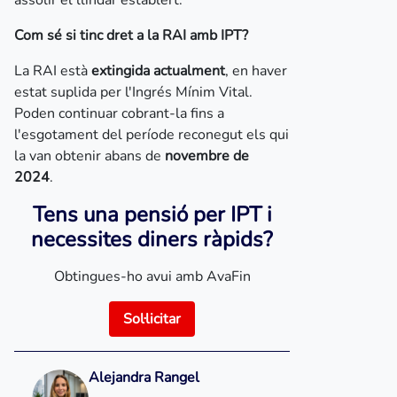
assolir el llindar establert.
Com sé si tinc dret a la RAI amb IPT?
La RAI està
extingida actualment
, en haver
estat suplida per l'Ingrés Mínim Vital.
Poden continuar cobrant-la fins a
l'esgotament del període reconegut els qui
la van obtenir abans de
novembre de
2024
.
Tens una pensió per IPT i
necessites diners ràpids?
Obtingues-ho avui amb AvaFin
Sol·licitar
Alejandra Rangel