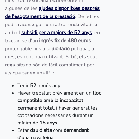
Fins i tot, resultaria factible obtenir
algunes de les
ajudes disponibles després
de l'esgotament de la prestació
. De fet, es
podria aconseguir una altra renda vitalícia
amb el
subsidi per a majors de 52 anys
, en
tractar-se d'un
ingrés fix de 480 euros
prolongable fins a la
jubilació
pel qual, a
més, es continua cotitzant. Si bé, els seus
requisits
no són de fàcil compliment per
als que tenen una IPT:
Tenir
52
o més anys
Haver treballat prèviament en un
lloc
compatible amb la
incapacitat
permanent total
, i haver generat les
cotitzacions necessàries durant un
mínim de
15 anys
.
Estar
dau d'alta
com
demandant
d'una nova feina
.