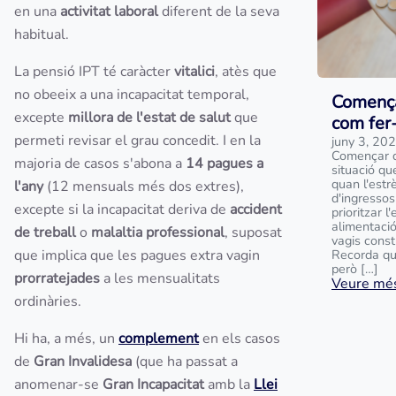
en una
activitat laboral
diferent de la seva
habitual.
La pensió IPT té caràcter
vitalici
, atès que
no obeeix a una incapacitat temporal,
Comença
excepte
millora de l'estat de salut
que
com fer
permeti revisar el grau concedit. I en la
juny 3, 20
Començar d
majoria de casos s'abona a
14 pagues a
situació qu
quan l'estr
l'any
(12 mensuals més dos extres),
d'ingressos
excepte si la incapacitat deriva de
accident
prioritzar 
alimentació
de treball
o
malaltia professional
, suposat
vagis const
que implica que les pagues extra vagin
Recorda qu
però […]
prorratejades
a les mensualitats
Veure més
ordinàries.
Hi ha, a més, un
complement
en els casos
de
Gran Invalidesa
(que ha passat a
anomenar-se
Gran Incapacitat
amb la
Llei