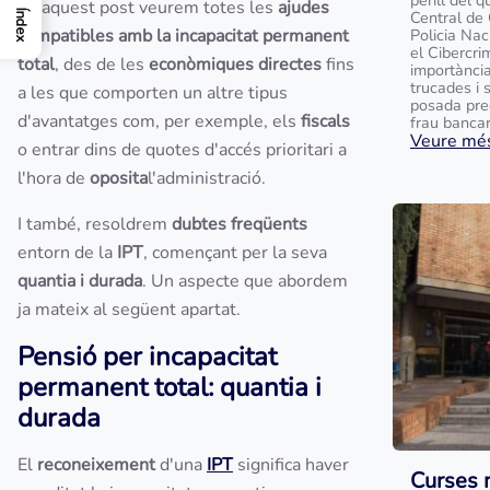
perill del 
En aquest post veurem totes les
ajudes
Central de
Índex
compatibles amb la incapacitat permanent
Policia Na
el Cibercri
total
, des de les
econòmiques directes
fins
importànci
trucades i 
a les que comporten un altre tipus
posada pre
d'avantatges com, per exemple, els
fiscals
frau bancari
Veure més
o entrar dins de quotes d'accés prioritari a
l'hora de
oposita
l'administració.
I també, resoldrem
dubtes freqüents
entorn de la
IPT
, començant per la seva
quantia i durada
. Un aspecte que abordem
ja mateix al següent apartat.
Pensió per incapacitat
permanent total: quantia i
durada
El
reconeixement
d'una
IPT
significa haver
Curses 