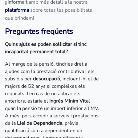
¡¡
Informa't
amb més detall a la nostra
plataforma
sobre totes les possibilitats
que brindem!
Preguntes freqüents
Quins ajuts es poden sol·licitar si tinc
incapacitat permanent total?
Al marge de la pensió, tindries dret a
ajudes com la prestació contributiva i els
subsidis per
desocupació
, incloent-hi el de
majors de 52 anys si compleixes els
requisits. I en cas de no aplicar els
anteriors, estaria el
Ingrés Mínim Vital
quan la pensió té un import inferior a lIMV.
A més, pots accedir a serveis i prestacions
de la
Llei de Dependència
, prèvia
qualificació com a dependent en un