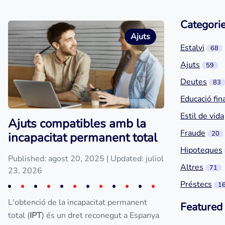
Categori
Ajuts
Estalvi
68
Ajuts
59
Deutes
83
Educació fin
Estil de vida
Ajuts compatibles amb la
Fraude
20
incapacitat permanent total
Hipoteques
Published: agost 20, 2025
| Updated: juliol
Altres
71
23, 2026
Préstecs
1
L'obtenció de la incapacitat permanent
Featured
total (
IPT
) és un dret reconegut a Espanya