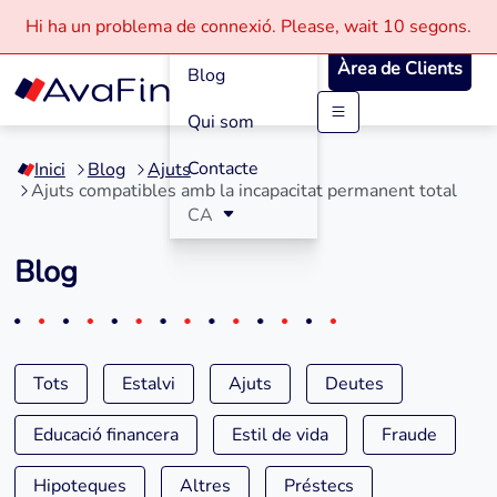
Com funciona
Hi ha un problema de connexió.
Please, wait
10 segons.
Àrea de Clients
Blog
Qui som
Saltar
al
Contacte
Inici
Blog
Ajuts
contingut
Ajuts compatibles amb la incapacitat permanent total
CA
Blog
Tots
Estalvi
Ajuts
Deutes
Educació financera
Estil de vida
Fraude
Hipoteques
Altres
Préstecs