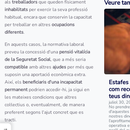
Veure ta
als
treballadors
que queden físicament
inhabilitats
per exercir la seva professió
habitual, encara que conservin la capacitat
per treballar en altres
ocupacions
diferents
.
En aquests casos, la normativa laboral
preveu la concessió d'una
pensió vitalícia
de
la Seguretat Social
, que a més seria
compatible
amb altres
ajudes
per més que
suposin una aportació econòmica extra.
Estafes 
Així, els
beneficiaris d'una incapacitat
com reco
permanent
podrien accedir-hi, ja sigui en
teus din
les mateixes condicions que altres
juliol 30, 
col·lectius o, eventualment, de manera
No prendre
d'aquestes 
preferent segons l'ajut concret que es
nostres din
tracti.
l'aprofitam
operativa e
→