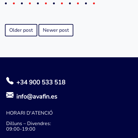
Older post
Newer post
+34 900 533 518
info@avafin.es
HORARI D'ATENCIÓ
Dilluns – Divendres:
09:00-19:00