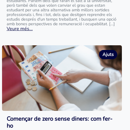
estudiants. Parlem dels que faran el salt a la universitat,
però també dels que volen canviar el grau que estan
estudiant per una altra alternativa amb millors sortides
professionals i, fins i tot, dels que desitgen reprendre els
estudis després d'un temps treballant, i busquen una opció
amb bones perspectives de remuneració i ocupabilitat. […]
Veure més...
Ajuts
Començar de zero sense diners: com fer-
ho