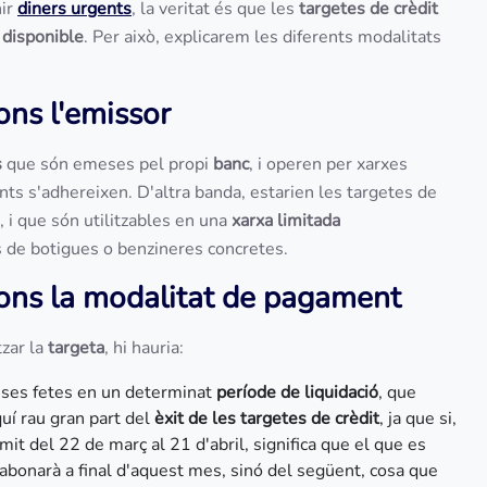
nir
diners urgents
, la veritat és que les
targetes de crèdit
 disponible
. Per això, explicarem les diferents modalitats
ons l'emissor
s
que són emeses pel propi
banc
, i operen per xarxes
ts s'adhereixen. D'altra banda, estarien les targetes de
, i que són utilitzables en una
xarxa limitada
s de botigues o benzineres concretes.
gons la modalitat de pagament
tzar la
targeta
, hi hauria:
eses fetes en un determinat
període de liquidació
, que
uí rau gran part del
èxit de les targetes de crèdit
, ja que si,
mit del 22 de març al 21 d'abril, significa que el que es
'abonarà a final d'aquest mes, sinó del següent, cosa que