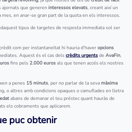
a
targeta revolving
, ja que moltes de les de
crèdit de fàcil
ts ajornats que generen
interessos elevats
, creant així un
mes, en anar-se gran part de la quota en els interessos.
daquest tipus de targetes de resposta immediata sol ser
e crèdit com per instantaneïtat hi hauria d'haver
opcions
ediates. Aquest és el cas dels
crèdits urgents
de
AvaFin
,
uros
fins pels
2.000 euros
als que tenen accés els nostres
eixen a penes
15 minuts
, per no parlar de la seva
màxima
ing, o altres amb condicions opaques o camuflades en lletra
redat
abans de demanar el teu préstec quant hauràs de
sats els cobraments que aplicarem.
ue puc obtenir