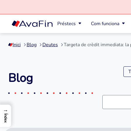
Préstecs
Com funciona
Saltar
al
Inici
Blog
Deutes
Targeta de crèdit immediata: la 
contingut
T
Blog
→
Índex