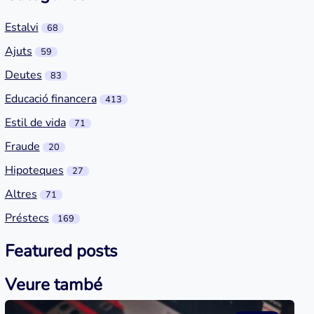
Estalvi
68
Ajuts
59
Deutes
83
Educació financera
413
Estil de vida
71
Fraude
20
Hipoteques
27
Altres
71
Préstecs
169
Featured posts
Veure també