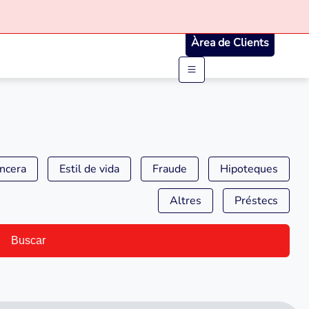
Àrea de Clients
ancera
Estil de vida
Fraude
Hipoteques
Altres
Préstecs
Buscar