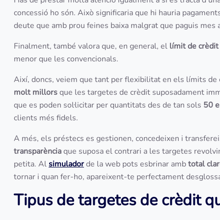
Has de prestar molta atenció igualment a si es tracta d'un
concessió ho són. Això significaria que hi hauria pagamen
deute que amb prou feines baixa malgrat que paguis mes a 
Finalment, també valora que, en general, el
límit de crèdit
menor que les convencionals.
Així, doncs, veiem que tant per flexibilitat en els límits d
molt millors
que les targetes de crèdit suposadament imm
que es poden sol·licitar per quantitats des de tan sols
50 e
clients més fidels.
A més, els préstecs es gestionen, concedeixen i transfer
transparència
que suposa el contrari a les targetes revolv
petita. Al
simulador
de la web pots esbrinar amb
total cla
tornar i quan fer-ho, apareixent-te perfectament desglos
Tipus de targetes de crèdit q