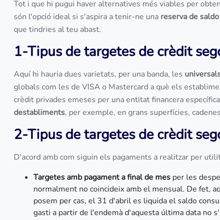
Tot i que hi pugui haver alternatives més viables per obte
són l'opció ideal si s'aspira a tenir-ne una
reserva de saldo
que tindries al teu abast.
1-Tipus de targetes de crèdit seg
Aquí hi hauria dues varietats, per una banda, les
universal
globals com les de VISA o Mastercard a què els establimen
crèdit privades emeses per una entitat financera específica
destabliments
, per exemple, en grans
superfícies, cadene
2-Tipus de targetes de crèdit se
D'acord amb com siguin els pagaments a realitzar per utili
Targetes amb pagament a final de mes
per les desp
normalment no coincideix amb el mensual. De fet, aq
posem per cas, el 31 d'abril es liquida el saldo consu
gasti a partir de l'endemà d'aquesta última data no s