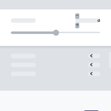
€
En quants dies vols tornar-ho?
dies
Import
€
Interès
€
Comissió d'obertura
€