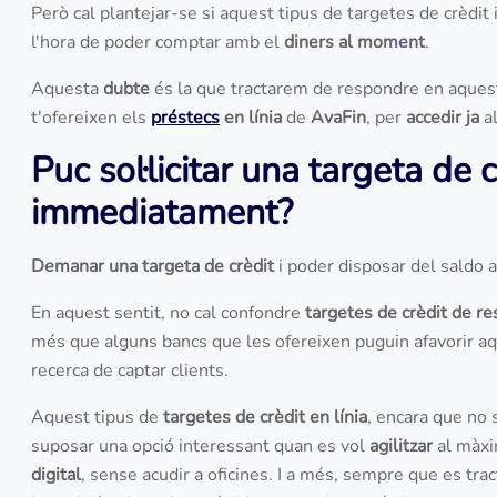
Però cal plantejar-se si aquest tipus de targetes de crèd
l'hora de poder comptar amb el
diners al moment
.
Aquesta
dubte
és la que tractarem de respondre en aquest
t'ofereixen els
préstecs
en línia
de
AvaFin
, per
accedir ja
al
Puc sol·licitar una targeta de cr
immediatament?
Demanar una targeta de crèdit
i poder disposar del saldo a
En aquest sentit, no cal confondre
targetes de crèdit de r
més que alguns bancs que les ofereixen puguin afavorir aq
recerca de captar clients.
Aquest tipus de
targetes de crèdit en línia
, encara que no 
suposar una opció interessant quan es vol
agilitzar
al màxi
digital
, sense acudir a oficines. I a més, sempre que es tract