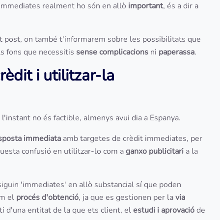
it immediates realment ho són en allò
important
, és a dir a
 post, on també t'informarem sobre les possibilitats que
s fons que necessitis
sense complicacions
ni
paperassa
.
èdit i utilitzar-la
 l'instant no és factible, almenys avui dia a Espanya.
esposta immediata
amb targetes de crèdit immediates, per
uesta confusió en utilitzar-lo com a
ganxo publicitari
a la
siguin 'immediates' en allò substancial sí que poden
m el
procés d'obtenció
, ja que es gestionen per la
via
i d'una entitat de la que ets client, el
estudi i aprovació
de