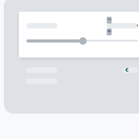
Quant necessites?
Total a pagar
€
Data de venciment