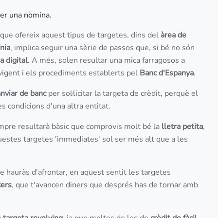
ser una nòmina.
t que ofereix aquest tipus de targetes, dins del
àrea de
ínia
, implica seguir una sèrie de passos que, si bé no són
a digital
. A més, solen resultar una mica farragosos a
 vigent i els procediments establerts pel
Banc d'Espanya
.
anviar de banc
per sol·licitar la targeta de crèdit, perquè el
es condicions d'una altra entitat.
pre resultarà bàsic que comprovis molt bé la
lletra petita
,
uestes targetes 'immediates' sol ser més alt que a les
e hauràs d'afrontar, en aquest sentit les targetes
cers
, que t'avancen diners que després has de tornar amb