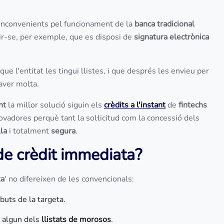
s inconvenients pel funcionament de la
banca tradicional
ir-se, per exemple, que es disposi de
signatura electrònica
 que l'entitat les tingui llistes, i que després les envieu per
aver molta.
nt
la millor solució siguin els
crèdits a l'instant
de
fintechs
adores perquè tant la sol·licitud com la concessió dels
lla
i totalment
segura
.
de crèdit immediata?
ta
' no difereixen de les convencionals:
ebuts de la targeta.
en algun dels
llistats de morosos
.