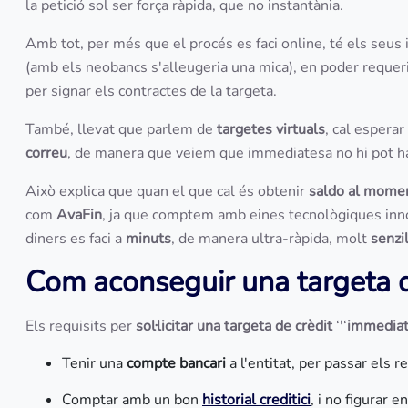
la petició sol ser força ràpida, que no instantània.
Amb tot, per més que el procés es faci online, té els seu
(amb els neobancs s'alleugeria una mica), en poder requer
per signar els contractes de la targeta.
També, llevat que parlem de
targetes virtuals
, cal esperar
correu
, de manera que veiem que immediatesa no hi pot h
Això explica que quan el que cal és obtenir
saldo al mome
com
AvaFin
, ja que comptem amb eines tecnològiques innov
diners es faci a
minuts
, de manera ultra-ràpida, molt
senzi
Com aconseguir una targeta 
Els requisits per
sol·licitar una targeta de crèdit
‘'‘
immedia
Tenir una
compte bancari
a l'entitat, per passar els r
Comptar amb un bon
historial creditici
, i no figurar 