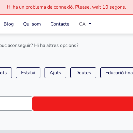
Hi ha un problema de connexió.
Please, wait
10 segons.
Blog
Qui som
Contacte
CA
puc aconseguir? Hi ha altres opcions?
ots
Estalvi
Ajuts
Deutes
Educació fin