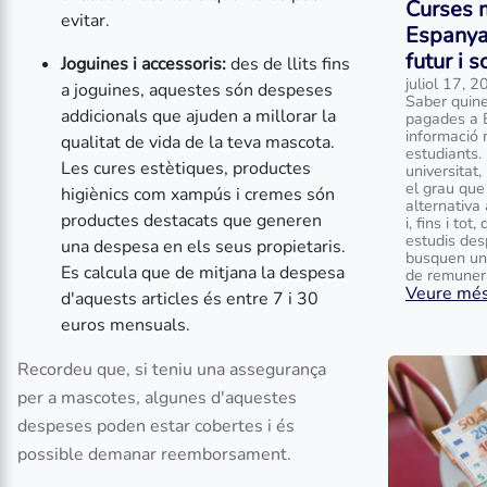
Curses 
evitar.
Espanya
futur i 
Joguines i accessoris:
des de llits fins
juliol 17, 
a joguines, aquestes són despeses
Saber quine
addicionals que ajuden a millorar la
pagades a 
informació 
qualitat de vida de la teva mascota.
estudiants.
Les cures estètiques, productes
universitat
el grau que
higiènics com xampús i cremes són
alternativa
productes destacats que generen
i, fins i to
estudis des
una despesa en els seus propietaris.
busquen un
Es calcula que de mitjana la despesa
de remunera
Veure més.
d'aquests articles és entre 7 i 30
euros mensuals.
Recordeu que, si teniu una assegurança
per a mascotes, algunes d'aquestes
despeses poden estar cobertes i és
possible demanar reemborsament.