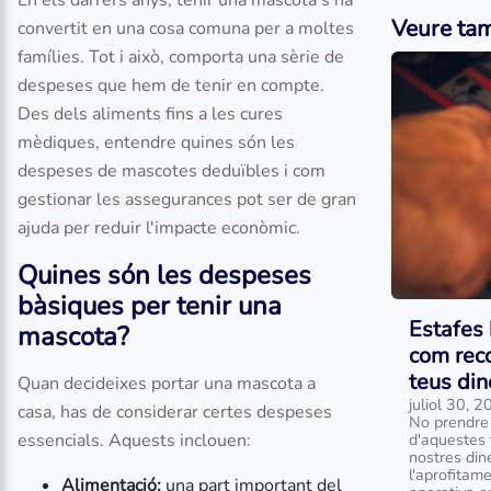
En els darrers anys, tenir una mascota s'ha
Veure ta
convertit en una cosa comuna per a moltes
famílies. Tot i això, comporta una sèrie de
despeses que hem de tenir en compte.
Des dels aliments fins a les cures
mèdiques, entendre quines són les
despeses de mascotes deduïbles i com
gestionar les assegurances pot ser de gran
ajuda per reduir l'impacte econòmic.
Quines són les despeses
bàsiques per tenir una
Estafes 
mascota?
com reco
teus din
Quan decideixes portar una mascota a
juliol 30, 
casa, has de considerar certes despeses
No prendre
essencials. Aquests inclouen:
d'aquestes 
nostres din
l'aprofitam
Alimentació:
una part important del