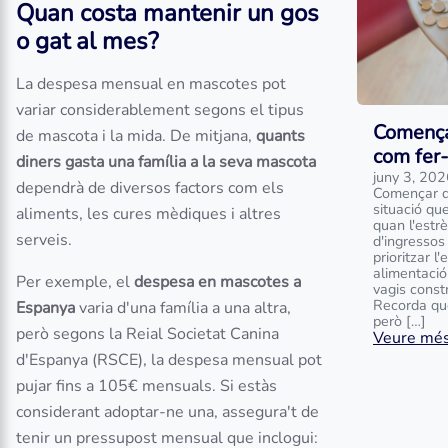
Quan costa mantenir un gos
o gat al mes?
La despesa mensual en mascotes pot
variar considerablement segons el tipus
Comença
de mascota i la mida. De mitjana,
quants
com fer
diners gasta una família a la seva mascota
juny 3, 20
dependrà de diversos factors com els
Començar d
situació que
aliments, les cures mèdiques i altres
quan l'estr
serveis.
d'ingressos 
prioritzar l
alimentació
Per exemple, el
despesa en mascotes a
vagis const
Recorda que
Espanya
varia d'una família a una altra,
però […]
però segons la Reial Societat Canina
Veure més.
d'Espanya (RSCE), la despesa mensual pot
pujar fins a 105€ mensuals. Si estàs
considerant adoptar-ne una, assegura't de
tenir un pressupost mensual que inclogui: