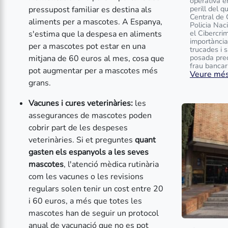
operativa e
perill del q
pressupost familiar es destina als
Central de 
aliments per a mascotes. A Espanya,
Policia Na
el Cibercrim
s'estima que la despesa en aliments
importància
per a mascotes pot estar en una
trucades i 
posada prec
mitjana de 60 euros al mes, cosa que
frau bancari 
pot augmentar per a mascotes més
Veure més.
grans.
Vacunes i cures veterinàries:
les
assegurances de mascotes poden
cobrir part de les despeses
veterinàries. Si et preguntes
quant
gasten els espanyols a les seves
mascotes
, l'atenció mèdica rutinària
com les vacunes o les revisions
regulars solen tenir un cost entre 20
i 60 euros, a més que totes les
mascotes han de seguir un protocol
anual de vacunació que no es pot