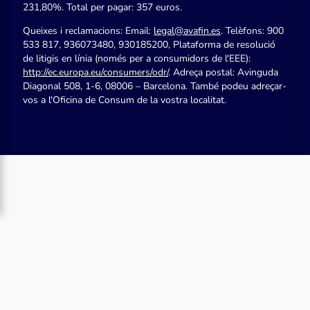
231,80%. Total per pagar: 357 euros.
Queixes i reclamacions: Email:
legal@avafin.es
. Telèfons: 900
533 817, 936073480, 930185200, Plataforma de resolució
de litigis en línia (només per a consumidors de l'EEE):
http://ec.europa.eu/consumers/odr/
. Adreça postal: Avinguda
Diagonal 508, 1-6, 08006 – Barcelona. També podeu adreçar-
vos a l'Oficina de Consum de la vostra localitat.