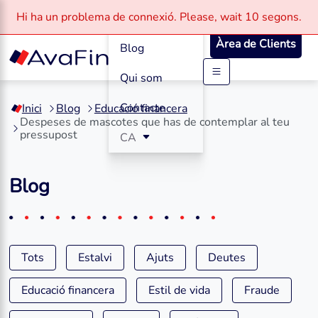
Com funciona
Hi ha un problema de connexió.
Please, wait
10 segons.
Àrea de Clients
Blog
Qui som
Saltar
al
Contacte
Inici
Blog
Educació financera
contingut
Despeses de mascotes que has de contemplar al teu
pressupost
CA
Blog
Tots
Estalvi
Ajuts
Deutes
Educació financera
Estil de vida
Fraude