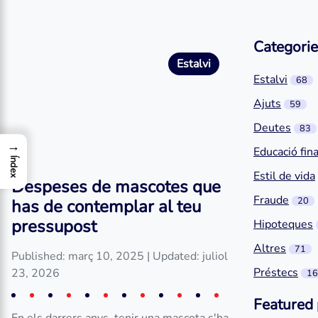
Categorie
Estalvi
Estalvi
68
Ajuts
59
Deutes
83
→
Educació fin
Índex
Estil de vida
Despeses de mascotes que
Fraude
20
has de contemplar al teu
pressupost
Hipoteques
Altres
71
Published: març 10, 2025
| Updated: juliol
Préstecs
23, 2026
16
Featured 