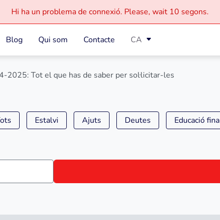
Hi ha un problema de connexió.
Please, wait
10 segons.
Blog
Qui som
Contacte
CA
-2025: Tot el que has de saber per sol·licitar-les
ots
Estalvi
Ajuts
Deutes
Educació fin