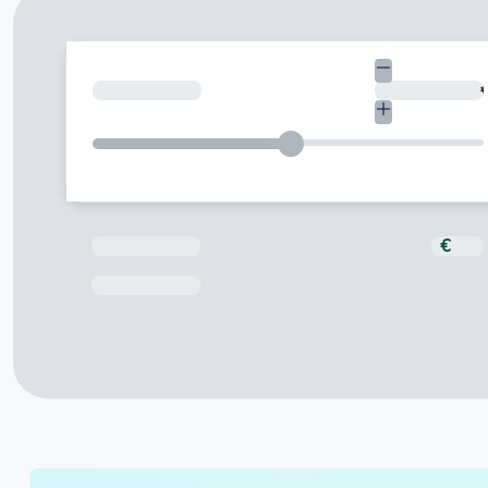
Quant necessites?
Total a pagar
€
Data de venciment