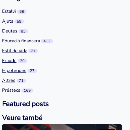
Estalvi
68
Ajuts
59
Deutes
83
Educació financera
413
Estil de vida
71
Fraude
20
Hipoteques
27
Altres
71
Préstecs
169
Featured posts
Veure també