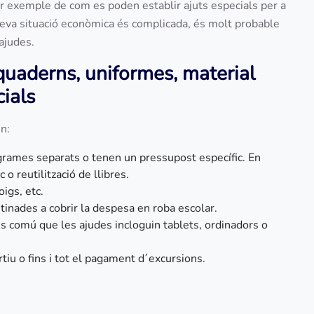
ar exemple de com es poden establir ajuts especials per a
 teva situació econòmica és complicada, és molt probable
ajudes.
 quaderns, uniformes, material
cials
n:
grames separats o tenen un pressupost específic. En
o reutilització de llibres.
oigs, etc.
inades a cobrir la despesa en roba escolar.
és comú que les ajudes incloguin tablets, ordinadors o
rtiu o fins i tot el pagament d´excursions.