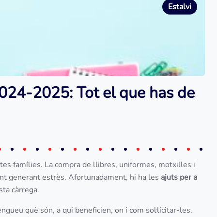
Estalvi
2024-2025: Tot el que has de
tes famílies. La compra de llibres, uniformes, motxilles i
int generant estrès. Afortunadament, hi ha les
ajuts per a
sta càrrega.
gueu què són, a qui beneficien, on i com sol·licitar-les.