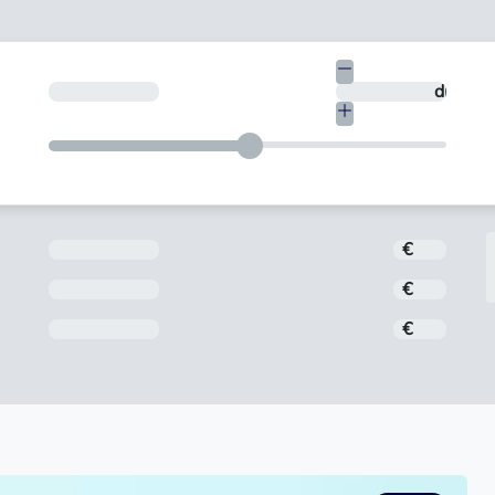
€
En quants dies vols tornar-ho?
dies
Import
€
Interès
€
Comissió d'obertura
€