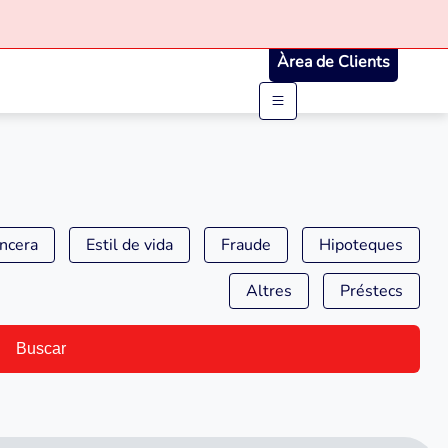
Àrea de Clients
ancera
Estil de vida
Fraude
Hipoteques
Altres
Préstecs
Buscar