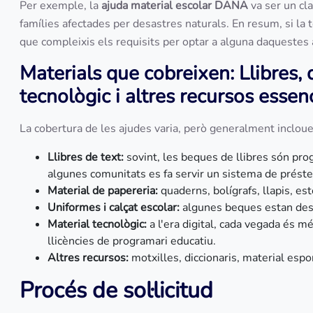
Per exemple, la
ajuda material escolar DANA
va ser un cl
famílies afectades per desastres naturals. En resum, si la
que compleixis els requisits per optar a alguna daquestes 
Materials que cobreixen: Llibres,
tecnològic i altres recursos essen
La cobertura de les ajudes varia, però generalment incloue
Llibres de text:
sovint, les beques de llibres són pro
algunes comunitats es fa servir un sistema de préstec 
Material de papereria:
quaderns, bolígrafs, llapis, est
Uniformes i calçat escolar:
algunes beques estan dest
Material tecnològic:
a l'era digital, cada vegada és m
llicències de programari educatiu.
Altres recursos:
motxilles, diccionaris, material espo
Procés de sol·licitud