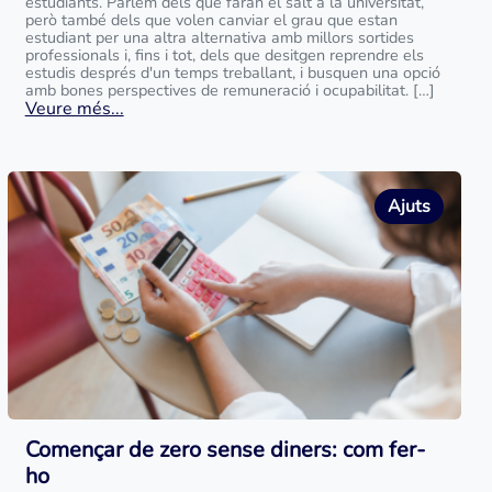
estudiants. Parlem dels que faran el salt a la universitat,
però també dels que volen canviar el grau que estan
estudiant per una altra alternativa amb millors sortides
professionals i, fins i tot, dels que desitgen reprendre els
estudis després d'un temps treballant, i busquen una opció
amb bones perspectives de remuneració i ocupabilitat. […]
Veure més...
Ajuts
Començar de zero sense diners: com fer-
ho