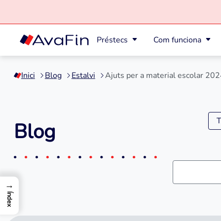
Préstecs
Com funciona
Saltar
al
Inici
Blog
Estalvi
Ajuts per a material escolar 2024
contingut
T
Blog
→
Índex