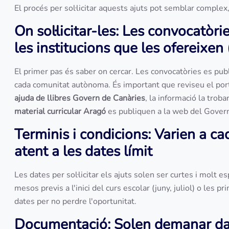
El procés per sol·licitar aquests ajuts pot semblar complex
On sol·licitar-les: Les convocatòr
les institucions que les ofereixen 
El primer pas és saber on cercar. Les convocatòries es pub
cada comunitat autònoma. És important que reviseu el port
ajuda de llibres Govern de Canàries
, la informació la trob
material curricular Aragó
es publiquen a la web del Gover
Terminis i condicions: Varien a ca
atent a les dates límit
Les dates per sol·licitar els ajuts solen ser curtes i molt 
mesos previs a l'inici del curs escolar (juny, juliol) o les
dates per no perdre l'oportunitat.
Documentació: Solen demanar dades