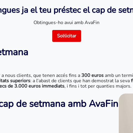
gues ja el teu préstec el cap de se
Obtingues-ho avui amb AvaFin
Sol·licitar
setmana
r a nous clients, que tenen accés fins a
300 euros
amb un termin
itats superiors
: a l'abast de clients que han demostrat la seva
f
ecs de 3.000 euros immediats
, i fins i tot per quanties majors.
n cap de setmana amb AvaFin