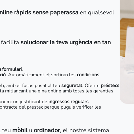
nline ràpids sense paperassa
en qualsevol
facilita
solucionar la teva urgència en tan
 formulari
.
ció
. Automàticament et sortiran les
condicions
eb, amb el focus posat al teu
seguretat
. Oferim
préstecs
ita mitjançant una eina online amb totes les garanties
nem: un justificant de
ingressos regulars
.
ntracte del préstec perquè puguis verificar les
 teu
mòbil
u
ordinador
, el nostre sistema