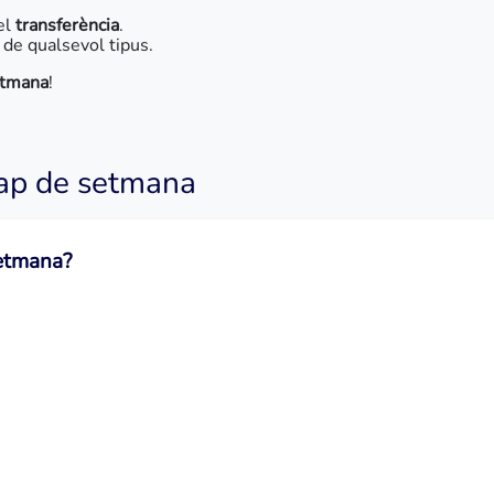
el
transferència
.
ó
de qualsevol tipus.
setmana
!
cap de setmana
setmana?