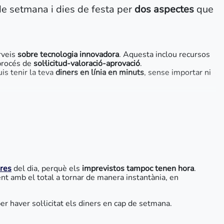
e setmana i dies de festa per
dos aspectes
que
rveis
sobre tecnologia innovadora
. Aquesta inclou recursos
procés de
sol·licitud-valoració-aprovació
.
s tenir la teva
diners en línia en minuts
, sense importar ni
res
del dia, perquè els
imprevistos tampoc tenen hora
.
nt amb el total a tornar de manera instantània, en
 haver sol·licitat els diners en cap de setmana.