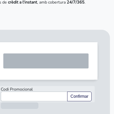
ns de
crèdit a l'instant
, amb cobertura
24/7/365
.
SOL·LICI
Codi Promocional
Confirmar
Informació sobre el préstec