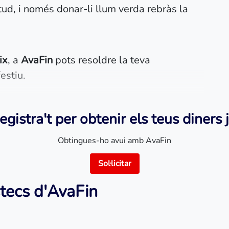
tud, i només donar-li llum verda rebràs la
ix
, a
AvaFin
pots resoldre la teva
estiu.
egistra't per obtenir els teus diners j
Obtingues-ho avui amb AvaFin
Sol·licitar
éstecs d'AvaFin