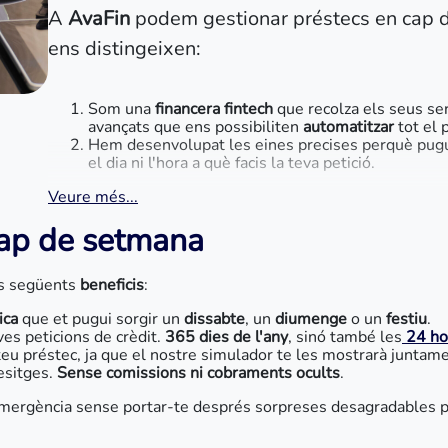
A
AvaFin
podem gestionar préstecs en cap d
ens distingeixen:
Som una
financera fintech
que recolza els seus se
avançats que ens possibiliten
automatitzar
tot el 
Hem desenvolupat les eines precises perquè pugui
el dia ni l'hora a què facis la teva petició.
Veure més...
cap de setmana
ls següents
beneficis
:
ica
que et pugui sorgir un
dissabte
, un
diumenge
o un
festiu
.
ves peticions de crèdit.
365 dies de l'any
, sinó també les
24 ho
eu préstec, ja que el nostre simulador te les mostrarà juntame
desitges.
Sense comissions ni cobraments ocults
.
mergència sense portar-te després sorpreses desagradables per