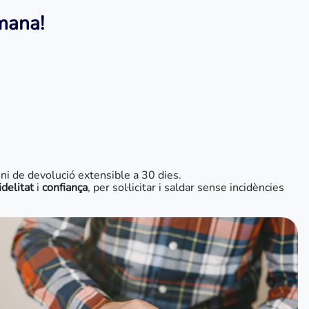
tmana!
i de devolució extensible a 30 dies.
idelitat
i
confiança
, per sol·licitar i saldar sense incidències