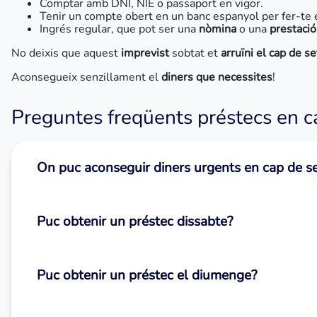
Comptar amb DNI, NIE o passaport en vigor.
Tenir un compte obert en un banc espanyol per fer-te 
Ingrés regular, que pot ser una
nòmina
o una
prestaci
No deixis que aquest
imprevist
sobtat et
arruïni el cap de 
Aconsegueix senzillament el
diners que necessites
!
Preguntes freqüents préstecs en 
On puc aconseguir diners urgents en cap de 
Puc obtenir un préstec dissabte?
Puc obtenir un préstec el diumenge?