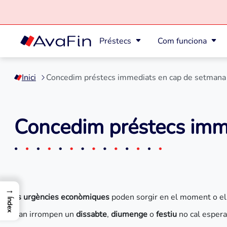
Préstecs
Com funciona
Saltar
al
Inici
Concedim préstecs immediats en cap de setmana
contingut
Concedim préstecs imm
→
Les urgències econòmiques
poden sorgir en el moment o el
Índex
Quan irrompen un
dissabte
,
diumenge
o
festiu
no cal esperar