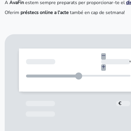
A
AvaFin
estem sempre preparats per proporcionar-te el
di
Oferim
préstecs online a l'acte
també en cap de setmana!
Quant necessites?
Total a pagar
€
Data de venciment