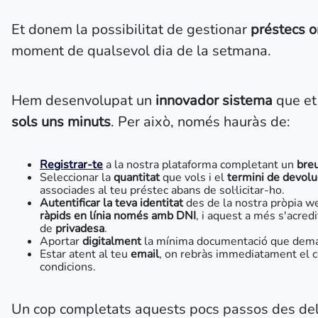
Et donem la possibilitat de gestionar
préstecs o
moment de qualsevol dia de la setmana.
Hem desenvolupat un
innovador sistema
que et 
sols uns minuts
. Per això, només hauràs de:
Registrar-te
a la nostra plataforma completant un
breu
Seleccionar la
quantitat
que vols i el
termini de devolu
associades al teu préstec abans de sol·licitar-ho.
Autentificar la teva identitat
des de la nostra pròpia w
ràpids en línia només amb DNI
, i aquest a més s'acred
de
privadesa
.
Aportar
digitalment
la mínima documentació que dema
Estar atent al teu
email
, on rebràs immediatament el co
condicions.
Un cop completats aquests pocs passos des del