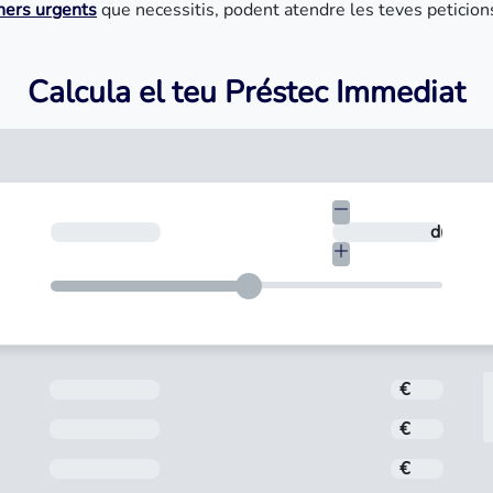
ners urgents
que necessitis, podent atendre les teves peticio
Calcula el teu Préstec Immediat
€
En quants dies vols tornar-ho?
dies
Import
€
Interès
€
Comissió d'obertura
€