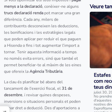
Si vols optimitzar els teus impostos i
pagar
Veure ta
menys a la declaració
, conèixer-ne alguns
trucs declaració renda
pot marcar una gran
diferència. Cada any, milers de
contribuents desconeixen les deduccions,
les bonificacions i les estratègies legals
que poden aplicar per reduir el que paguen
a Hisenda o fins i tot augmentar l'import a
tornar. Tenir aquesta informació a temps
no només evita errors, sinó que també et
permet beneficiar-te al màxim de les eines
que ofereix la
Agència Tributària
.
Estafes 
com reco
La clau és planificar bé abans del
teus din
tancament de l'exercici fiscal, el
31 de
juliol 30, 
desembre
, i revisar quines despeses,
No prendre
d'aquestes 
inversions o situacions personals et poden
nostres din
donar dret a deducció. Des d'aportacions a
l'aprofitam
→