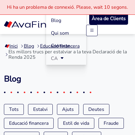
Com funciona
Hi ha un problema de connexió.
Please, wait
10 segons.
Àrea de Clients
Blog
Qui som
Saltar
al
Contacte
Inici
Blog
Educació financera
contingut
Els millors trucs per estalviar a la teva Declaració de la
Renda 2025
CA
Blog
Tots
Estalvi
Ajuts
Deutes
Educació financera
Estil de vida
Fraude