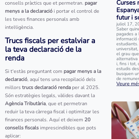
Curses 
consells pràctics que et permetran.
pagar
Espanya
menys a la declaració
i portar el control de
futur i 
les teves finances personals amb
juliol 17, 
intel·ligència.
Saber quin
pagades a 
Trucs fiscals per estalviar a
informació 
estudiants.
la teva declaració de la
universitat
el grau que
renda
alternativa
i, fins i to
estudis des
Si t'estàs preguntant com
pagar menys a la
busquen un
de remunera
declaració
, aquí tens una recopilació dels
Veure més
millors
trucs declaració renda
per al 2025.
Són estratègies legals, vàlides davant la
Agència Tributària
, que et permetran
reduir la teva càrrega fiscal i optimitzar les
finances personals. Aquí et deixem
20
consells fiscals
imprescindibles que pots
aplicar: