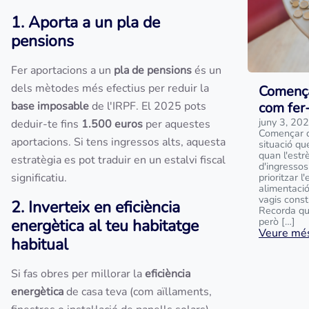
1. Aporta a un pla de
pensions
Fer aportacions a un
pla de pensions
és un
dels mètodes més efectius per reduir la
Comença
base imposable
de l'IRPF. El 2025 pots
com fer
juny 3, 20
deduir-te fins
1.500 euros
per aquestes
Començar d
aportacions. Si tens ingressos alts, aquesta
situació qu
quan l'estr
estratègia es pot traduir en un estalvi fiscal
d'ingressos
significatiu.
prioritzar 
alimentació
vagis const
2. Inverteix en eficiència
Recorda qu
però […]
energètica al teu habitatge
Veure més
habitual
Si fas obres per millorar la
eficiència
energètica
de casa teva (com aïllaments,