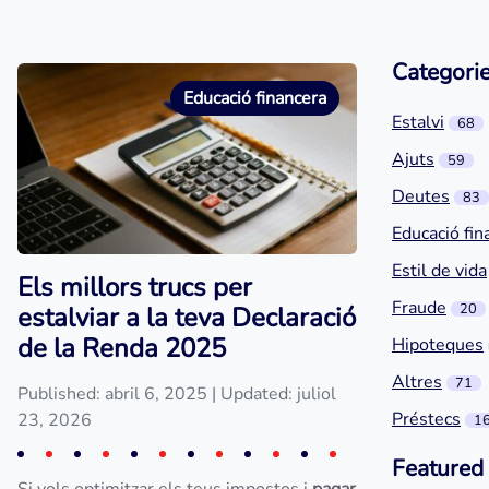
Categori
Educació financera
Estalvi
68
Ajuts
59
Deutes
83
Educació fin
Estil de vida
Els millors trucs per
Fraude
20
estalviar a la teva Declaració
de la Renda 2025
Hipoteques
Altres
71
Published: abril 6, 2025
| Updated: juliol
Préstecs
23, 2026
1
Featured