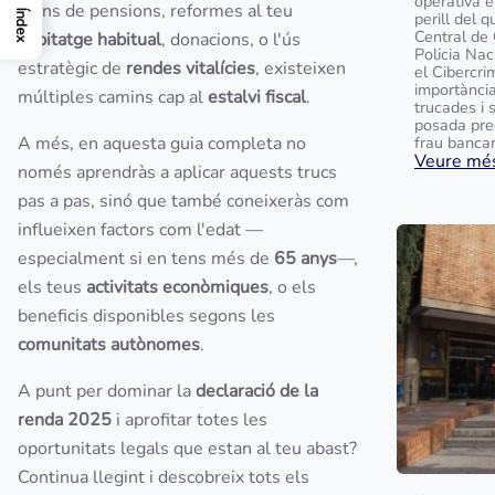
operativa e
plans de pensions, reformes al teu
Índex
perill del 
Central de
habitatge habitual
, donacions, o l'ús
Policia Na
estratègic de
rendes vitalícies
, existeixen
el Cibercri
importànci
múltiples camins cap al
estalvi fiscal
.
trucades i 
posada pre
A més, en aquesta guia completa no
frau bancari
Veure més
només aprendràs a aplicar aquests trucs
pas a pas, sinó que també coneixeràs com
influeixen factors com l'edat —
especialment si en tens més de
65 anys
—,
els teus
activitats econòmiques
, o els
beneficis disponibles segons les
comunitats autònomes
.
A punt per dominar la
declaració de la
renda 2025
i aprofitar totes les
oportunitats legals que estan al teu abast?
Continua llegint i descobreix tots els