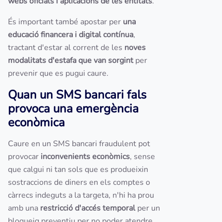
webs oficials i aplicacions de les entitats
.
És important també apostar per
una
educació financera i digital contínua
,
tractant d'estar al corrent de les
noves
modalitats d'estafa que van sorgint
per
prevenir que es pugui caure.
Quan un SMS bancari fals
provoca una emergència
econòmica
Caure en un SMS bancari fraudulent pot
provocar
inconvenients econòmics
, sense
que calgui ni tan sols que es produeixin
sostraccions de diners en els comptes o
càrrecs indeguts a la targeta, n'hi ha prou
amb una
restricció d'accés temporal
per un
bloqueig preventiu per no poder atendre