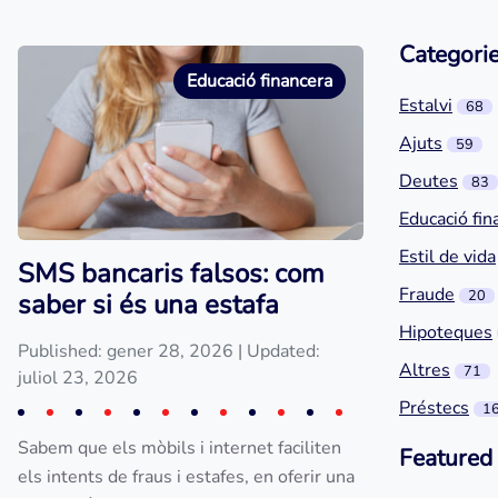
Categori
Educació financera
Estalvi
68
Ajuts
59
Deutes
83
Educació fin
Estil de vida
SMS bancaris falsos: com
Fraude
20
saber si és una estafa
Hipoteques
Published: gener 28, 2026
| Updated:
Altres
71
juliol 23, 2026
Préstecs
1
Sabem que els mòbils i internet faciliten
Featured
els intents de fraus i estafes, en oferir una