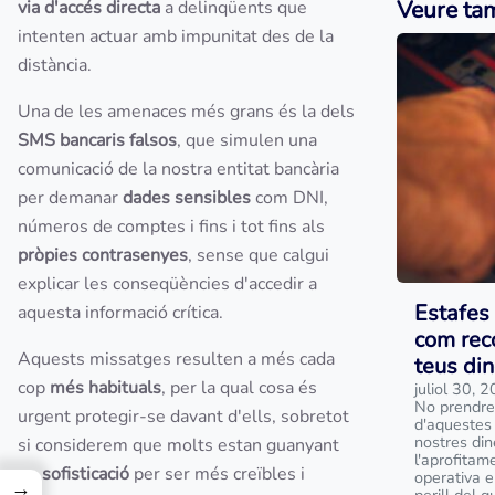
Veure ta
via d'accés directa
a delinqüents que
intenten actuar amb impunitat des de la
distància.
Una de les amenaces més grans és la dels
SMS bancaris falsos
, que simulen una
comunicació de la nostra entitat bancària
per demanar
dades sensibles
com DNI,
números de comptes i fins i tot fins als
pròpies contrasenyes
, sense que calgui
explicar les conseqüències d'accedir a
Estafes 
aquesta informació crítica.
com reco
Aquests missatges resulten a més cada
teus din
cop
més habituals
, per la qual cosa és
juliol 30, 
No prendre
urgent protegir-se davant d'ells, sobretot
d'aquestes 
nostres din
si considerem que molts estan guanyant
l'aprofitam
en
sofisticació
per ser més creïbles i
operativa e
→