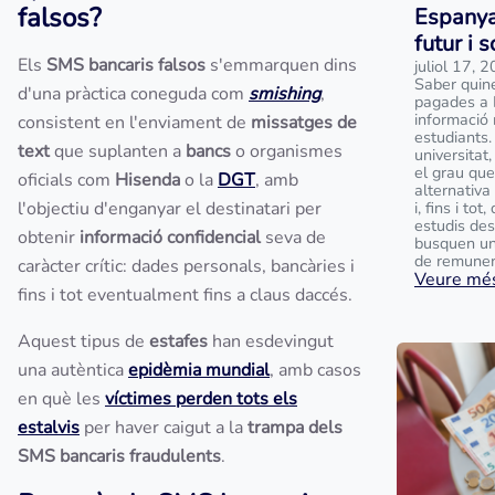
falsos?
Espanya
futur i 
Els
SMS bancaris falsos
s'emmarquen dins
juliol 17, 
Saber quin
d'una pràctica coneguda com
smishing
,
pagades a 
informació 
consistent en l'enviament de
missatges de
estudiants.
text
que suplanten a
bancs
o organismes
universitat
el grau que
oficials com
Hisenda
o la
DGT
, amb
alternativa
l'objectiu d'enganyar el destinatari per
i, fins i to
estudis des
obtenir
informació confidencial
seva de
busquen un
de remunera
caràcter crític: dades personals, bancàries i
Veure més
fins i tot eventualment fins a claus daccés.
Aquest tipus de
estafes
han esdevingut
una autèntica
epidèmia mundial
, amb casos
en què les
víctimes perden tots els
estalvis
per haver caigut a la
trampa dels
SMS bancaris fraudulents
.