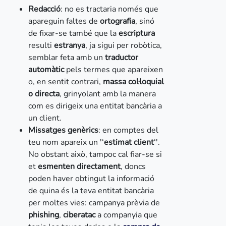
Redacció
: no es tractaria només que
apareguin faltes de
ortografia
, sinó
de fixar-se també que la
escriptura
resulti
estranya
, ja sigui per robòtica,
semblar feta amb un
traductor
automàtic
pels termes que apareixen
o, en sentit contrari,
massa col·loquial
o directa
, grinyolant amb la manera
com es dirigeix una entitat bancària a
un client.
Missatges genèrics
: en comptes del
teu nom apareix un '‘
estimat client
‘'.
No obstant això, tampoc cal fiar-se si
et
esmenten directament
, doncs
poden haver obtingut la informació
de quina és la teva entitat bancària
per moltes vies: campanya prèvia de
phishing
,
ciberatac
a companyia que