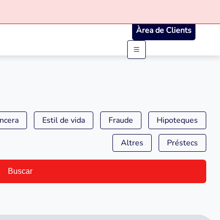
Àrea de Clients
ancera
Estil de vida
Fraude
Hipoteques
Altres
Préstecs
Buscar