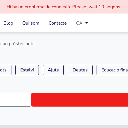
Hi ha un problema de connexió.
Please, wait
10 segons.
Blog
Qui som
Contacte
CA
d'un préstec petit
ots
Estalvi
Ajuts
Deutes
Educació fin