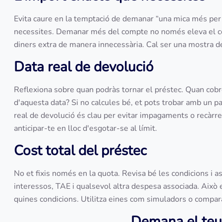
Evita caure en la temptació de demanar “una mica més per s
necessites. Demanar més del compte no només eleva el cos
diners extra de manera innecessària. Cal ser una mostra 
Data real de devolució
Reflexiona sobre quan podràs tornar el préstec. Quan cob
d'aquesta data? Si no calcules bé, et pots trobar amb un p
real de devolució és clau per evitar impagaments o recàrrecs
anticipar-te en lloc d'esgotar-se al límit.
Cost total del préstec
No et fixis només en la quota. Revisa bé les condicions i 
interessos, TAE i qualsevol altra despesa associada. Això 
quines condicions. Utilitza eines com simuladors o compara
Demana el teu