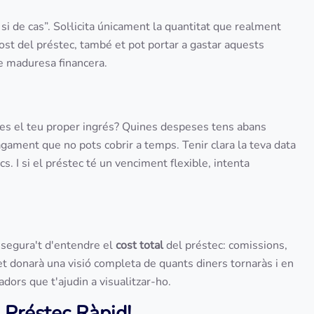
i de cas”. Sol·licita únicament la quantitat que realment
t del préstec, també et pot portar a gastar aquests
de maduresa financera.
res el teu proper ingrés? Quines despeses tens abans
agament que no pots cobrir a temps. Tenir clara la teva data
. I si el préstec té un venciment flexible, intenta
assegura't d'entendre el
cost total
del préstec: comissions,
et donarà una visió completa de quants diners tornaràs i en
dors que t'ajudin a visualitzar-ho.
 Préstec Ràpid!