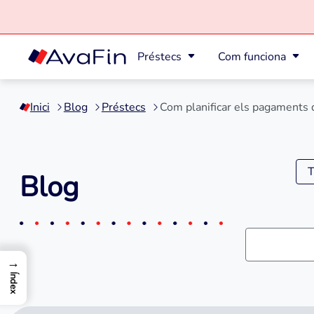
Préstecs
Com funciona
Saltar
al
Inici
Blog
Préstecs
Com planificar els pagaments 
contingut
T
Blog
→
Índex