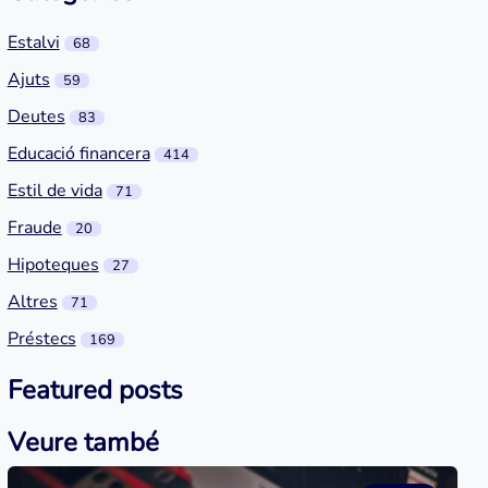
Estalvi
68
Ajuts
59
Deutes
83
Educació financera
414
Estil de vida
71
Fraude
20
Hipoteques
27
Altres
71
Préstecs
169
Featured posts
Veure també