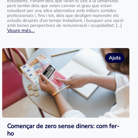
estudiants. Parlem dels que faran el salt a la universitat,
però també dels que volen canviar el grau que estan
estudiant per una altra alternativa amb millors sortides
professionals i, fins i tot, dels que desitgen reprendre els
estudis després d'un temps treballant, i busquen una opció
amb bones perspectives de remuneració i ocupabilitat. […]
Veure més...
Ajuts
Començar de zero sense diners: com fer-
ho