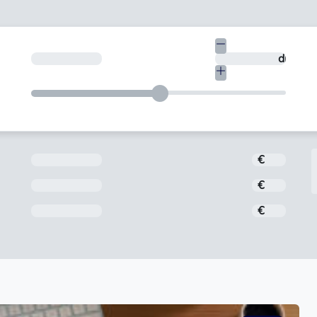
€
En quants dies vols tornar-ho?
dies
Import
€
Interès
€
Comissió d'obertura
€