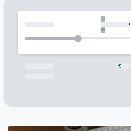
Quant necessites?
Total a pagar
€
Data de venciment