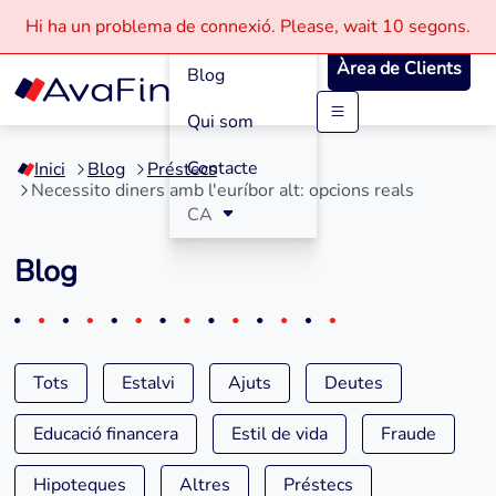
Com funciona
Hi ha un problema de connexió.
Please, wait
10 segons.
Àrea de Clients
Blog
Qui som
Saltar
al
Contacte
Inici
Blog
Préstecs
contingut
Necessito diners amb l'euríbor alt: opcions reals
CA
Blog
Tots
Estalvi
Ajuts
Deutes
Educació financera
Estil de vida
Fraude
Hipoteques
Altres
Préstecs