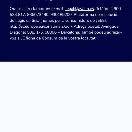
Queixes i reclamacions: Email:
legal@avafin.es
. Telèfons: 900
533 817, 936073480, 930185200, Plataforma de resolució
de litigis en línia (només per a consumidors de l'EEE):
http://ec.europa.eu/consumers/odr/
. Adreça postal: Avinguda
Diagonal 508, 1-6, 08006 – Barcelona. També podeu adreçar-
vos a l'Oficina de Consum de la vostra localitat.