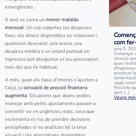
emergències.
A això se suma un
menor matalàs
mensual
. Un cop cobertes les despeses
Comença
fixes, els diners disponibles es redueixen i
com fer
qualsevol desviació, una avaria, una
juny 3, 20
despesa mèdica o un retard puntual en
Començar d
situació qu
ingressos pot desajustar el teu pressupost
quan l'estr
més del que és habitual.
d'ingressos
prioritzar 
alimentació
A més, quan els tipus d'interès s'ajusten a
vagis const
l'alça, la
sensació de pressió financera
Recorda qu
però […]
augmenta
. Situacions que abans podies
Veure més
manejar amb petits ajustaments passen a
convertir-se en urgències reals, cosa que
incrementa el risc de prendre decisions
precipitades si no analitzes bé la teva
situació i les alternatives disponibles.