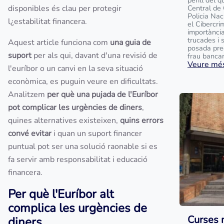
perill del 
disponibles és clau per protegir
Central de
Policia Na
l¿estabilitat financera.
el Cibercri
importànci
trucades i 
Aquest article funciona com
una guia de
posada pre
suport
per als qui, davant d'una revisió de
frau bancari
Veure més
l'euríbor o un canvi en la seva situació
econòmica, es puguin veure en dificultats.
Analitzem
per què una pujada de l'Euríbor
pot complicar les urgències de diners
,
quines alternatives existeixen,
quins errors
convé evitar
i quan un suport financer
puntual pot ser una solució raonable si es
fa servir amb responsabilitat i educació
financera.
Per què l'Euríbor alt
complica les urgències de
Curses 
diners