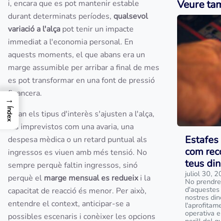
Veure ta
i, encara que es pot mantenir estable
durant determinats períodes,
qualsevol
variació a l'alça
pot tenir un impacte
immediat a l'economia personal. En
aquests moments, el que abans era un
marge assumible per arribar a final de mes
es pot transformar en una font de pressió
financera.
→
Índex
Quan els tipus d'interès s'ajusten a l'alça,
els imprevistos com una avaria, una
Estafes 
despesa mèdica o un retard puntual als
com reco
ingressos es viuen amb més tensió. No
teus din
sempre perquè faltin ingressos, sinó
juliol 30, 
perquè el
marge mensual es redueix
i la
No prendre
d'aquestes 
capacitat de reacció és menor. Per això,
nostres din
entendre el context, anticipar-se a
l'aprofitam
operativa e
possibles escenaris i conèixer les opcions