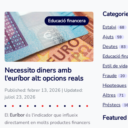
Categori
Educació financera
Estalvi
68
Ajuts
59
Deutes
83
Educació fin
Estil de vida
Necessito diners amb
Fraude
20
l'euríbor alt: opcions reals
Hipoteques
Published: febrer 13, 2026
| Updated:
Altres
71
juliol 23, 2026
Préstecs
1
El
Euríbor
és l'indicador que influeix
Featured
directament en molts productes financers