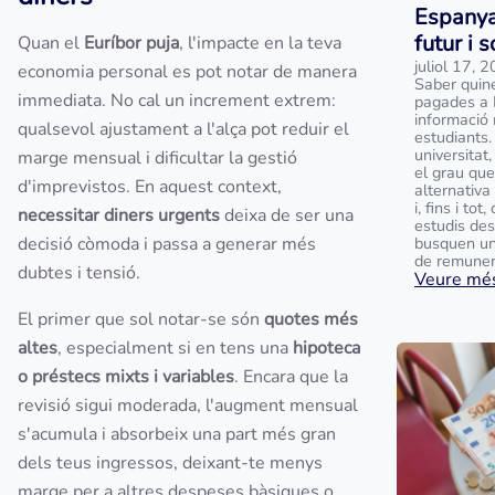
Espanya
futur i 
Quan el
Euríbor puja
, l'impacte en la teva
juliol 17, 
economia personal es pot notar de manera
Saber quin
immediata. No cal un increment extrem:
pagades a 
informació 
qualsevol ajustament a l'alça pot reduir el
estudiants.
universitat
marge mensual i dificultar la gestió
el grau que
d'imprevistos. En aquest context,
alternativa
i, fins i to
necessitar diners urgents
deixa de ser una
estudis des
decisió còmoda i passa a generar més
busquen un
de remunera
dubtes i tensió.
Veure més
El primer que sol notar-se són
quotes més
altes
, especialment si en tens una
hipoteca
o préstecs mixts i variables
. Encara que la
revisió sigui moderada, l'augment mensual
s'acumula i absorbeix una part més gran
dels teus ingressos, deixant-te menys
marge per a altres despeses bàsiques o