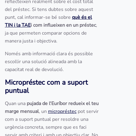
reflecteixen realment sobre el cost total
del préstec. Si tens dubtes sobre aquest
punt, cal informar-se bé sobre
què és el
TIN i la TAE
i com influeixen en un préstec
,
ja que permeten comparar opcions de
manera justa i objectiva.
Només amb informació clara és possible
escollir una solució alineada amb la
capacitat real de devolució.
Micropréstec com a suport
puntual
Quan una
pujada de l'Euríbor redueix el teu
marge mensual
, un
micropréstec
pot servir
com a suport puntual per resoldre una
urgència concreta, sempre que es faci
servir amb criteri i amb un objectiu clar. No