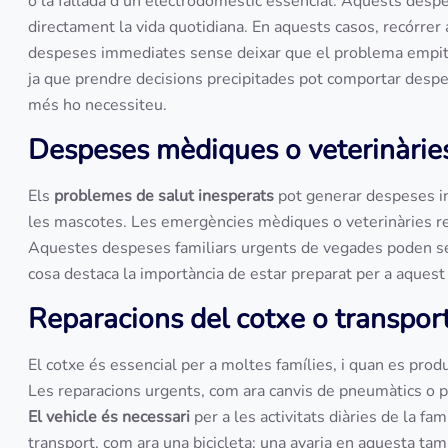
o la fallada d'un electrodomèstic essencial. Aquests des
directament la vida quotidiana. En aquests casos, recórrer
despeses immediates sense deixar que el problema empitjo
ja que prendre decisions precipitades pot comportar desp
més ho necessiteu.
Despeses mèdiques o veterinàrie
Els
problemes de salut inesperats
pot generar despeses in
les mascotes. Les emergències mèdiques o veterinàries re
Aquestes despeses familiars urgents de vegades poden ser
cosa destaca la importància de estar preparat per a aquest 
Reparacions del cotxe o transpor
El cotxe és essencial per a moltes famílies, i quan es prod
Les reparacions urgents, com ara canvis de pneumàtics o 
El vehicle és necessari
per a les activitats diàries de la fam
transport, com ara una bicicleta; una avaria en aquesta tam