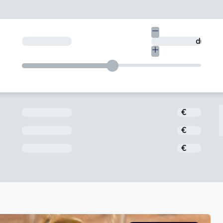
€
En quants dies vols tornar-ho?
dies
Import
€
Interès
€
Comissió d'obertura
€