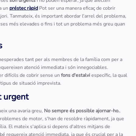
peses
són urgents
i no poden esperar, ja que afecten
 a un
préstec ràpid
Pot ser una manera eficaç de cobrir
ri. Tanmateix, és important abordar l'arrel del problema,
eses més elevades o fins i tot un problema més greu quan
s
esperades tant per als membres de la família com per a
quereixen atenció immediata i són innegociables.
 difícils de cobrir sense un
fons d'estalvi
específic, la qual
tipus de situació imprevista.
t urgent
ueix una avaria greu,
No sempre és possible ajornar-ho.
.
problemes de motor, s'han de resoldre ràpidament, ja que
ília. El mateix s'aplica si depens d'altres mitjans de
bé requereix atenció immediata, ja que és crucial per a la