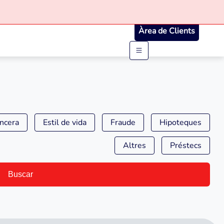
Àrea de Clients
ancera
Estil de vida
Fraude
Hipoteques
Altres
Préstecs
Buscar