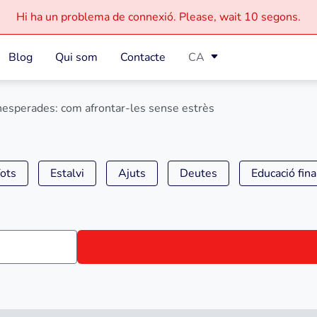
Hi ha un problema de connexió.
Please, wait
10 segons.
Blog
Qui som
Contacte
CA
nesperades: com afrontar-les sense estrès
ots
Estalvi
Ajuts
Deutes
Educació fin