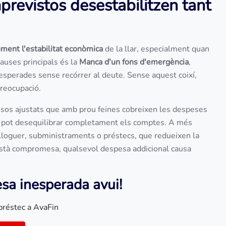
revistos desestabilitzen tant
ument l'estabilitat econòmica
de la llar, especialment quan
auses principals és la
Manca d'un fons d'emergència
,
inesperades sense recórrer al deute. Sense aquest coixí,
reocupació.
ssos ajustats que amb prou feines cobreixen les despeses
 pot desequilibrar completament els comptes. A més
lloguer, subministraments o préstecs, que redueixen la
a està compromesa, qualsevol despesa addicional causa
esa inesperada avui!
préstec a AvaFin