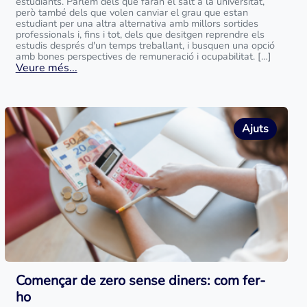
estudiants. Parlem dels que faran el salt a la universitat,
però també dels que volen canviar el grau que estan
estudiant per una altra alternativa amb millors sortides
professionals i, fins i tot, dels que desitgen reprendre els
estudis després d'un temps treballant, i busquen una opció
amb bones perspectives de remuneració i ocupabilitat. […]
Veure més...
Ajuts
Començar de zero sense diners: com fer-
ho