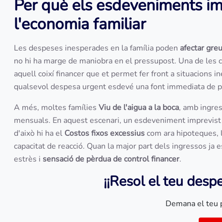
Per què els esdeveniments imp
l'economia familiar
Les despeses inesperades en la família poden
afectar gre
no hi ha marge de maniobra en el pressupost. Una de les c
aquell coixí financer que et permet fer front a situacions 
qualsevol despesa urgent esdevé una font immediata de p
A més, moltes famílies
Viu de l'aigua a la boca
, amb ingre
mensuals. En aquest escenari, un esdeveniment imprevist
d'això hi ha el
Costos fixos excessius
com ara hipoteques, 
capacitat de reacció. Quan la major part dels ingressos j
estrès i
sensació de pèrdua de control financer
.
¡¡
Resol el teu desp
Demana el teu 