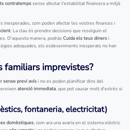
sts contratemps
sense afectar l'estabilitat financera a mitjà
s inesperades, com poden afectar les vostres finances i
icient
. La clau és prendre decisions que resolguin el
ures. D'aquesta manera, podràs
Cuida els teus diners
i
ratègies adequades, els esdeveniments inesperats no han
 familiars imprevistes?
ir sense previ avís
i no es poden planificar dins del
quereixen
atenció immediata
, que pot causar molt d'estrès si
ics, fontaneria, electricitat)
ies domèstiques
, com ara una avaria en el sistema elèctric