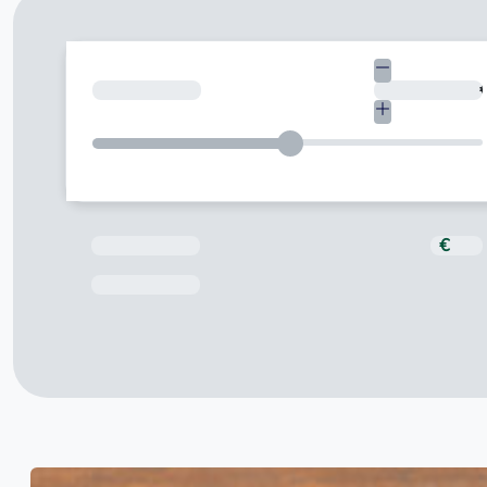
Quant necessites?
Total a pagar
€
Data de venciment