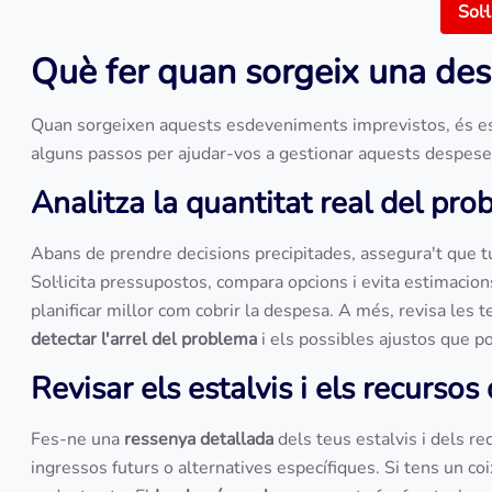
Sol·l
Què fer quan sorgeix una de
Quan sorgeixen aquests esdeveniments imprevistos, és esse
alguns passos per ajudar-vos a gestionar aquests despese
Analitza la quantitat real del pr
Abans de prendre decisions precipitades, assegura't que 
Sol·licita pressupostos, compara opcions i evita estimacio
planificar millor com cobrir la despesa. A més, revisa les t
detectar l'arrel del problema
i els possibles ajustos que po
Revisar els estalvis i els recursos
Fes-ne una
ressenya detallada
dels teus estalvis i dels r
ingressos futurs o alternatives específiques. Si tens un co