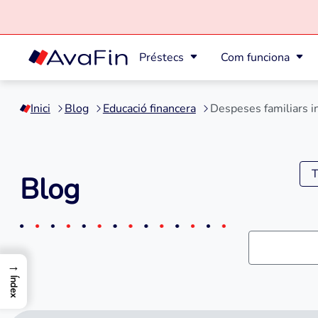
Préstecs
Com funciona
Saltar
al
Inici
Blog
Educació financera
Despeses familiars i
contingut
T
Blog
→
Índex