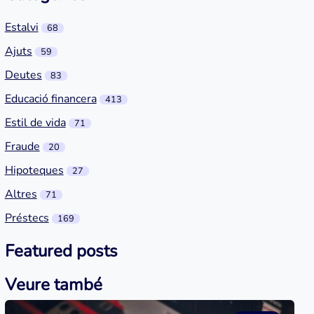
Estalvi
68
Ajuts
59
Deutes
83
Educació financera
413
Estil de vida
71
Fraude
20
Hipoteques
27
Altres
71
Préstecs
169
Featured posts
Veure també