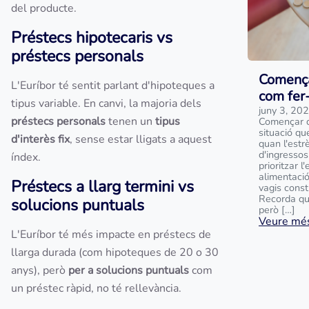
del producte.
Préstecs hipotecaris vs
préstecs personals
Comença
L'Euríbor té sentit parlant d'hipoteques a
com fer
tipus variable. En canvi, la majoria dels
juny 3, 20
préstecs personals
tenen un
tipus
Començar d
situació qu
d'interès fix
, sense estar lligats a aquest
quan l'estr
d'ingressos
índex.
prioritzar 
alimentació
Préstecs a llarg termini vs
vagis const
Recorda qu
solucions puntuals
però […]
Veure més
L'Euríbor té més impacte en préstecs de
llarga durada (com hipoteques de 20 o 30
anys), però
per a solucions puntuals
com
un préstec ràpid, no té rellevància.