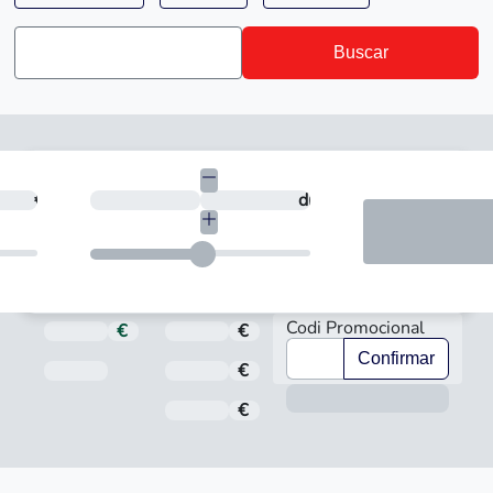
Buscar
cessites?
€
En quants dies vols tornar-ho?
dies
Codi Promocional
€
Total a pagar
€
Import
Confirmar
Data de venciment
€
Interès
Info
€
Comissió d'obertura