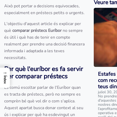
Veure ta
Això pot portar a decisions equivocades,
especialment en préstecs petits o urgents.
L'objectiu d'aquest article és explicar per
què
comparar préstecs Euríbor
no sempre
és útil i què has de tenir en compte
realment per prendre una decisió financera
informada i adaptada a les teves
necessitats.
Per què l'euríbor es fa servir
→
Estafes 
per comparar préstecs
Índex
com reco
teus din
És comú escoltar parlar de l'Euríbor quan
juliol 30, 
es tracta de préstecs, però no sempre es
No prendre
d'aquestes 
comprèn bé què vol dir o com s'aplica.
nostres din
Aquest apartat busca donar context al seu
l'aprofitam
operativa e
ús i explicar per què ha esdevingut un