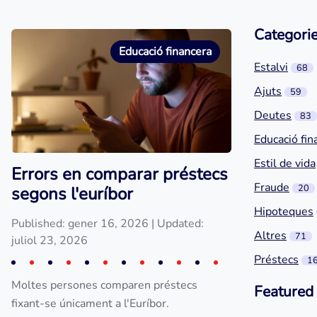
Categori
Educació financera
Estalvi
68
Ajuts
59
Deutes
83
Educació fin
Estil de vida
Errors en comparar préstecs
Fraude
20
segons l'euríbor
Hipoteques
Published: gener 16, 2026
| Updated:
Altres
71
juliol 23, 2026
Préstecs
1
Moltes persones comparen préstecs
Featured
fixant-se únicament a l'Euríbor.