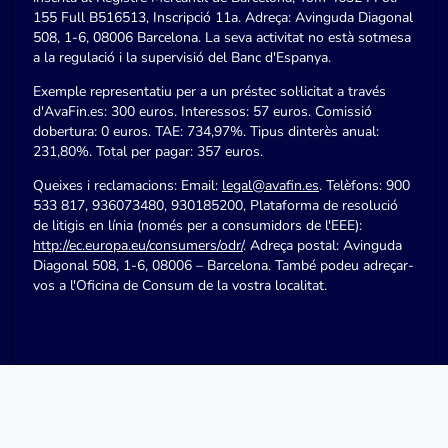
155 Full B516513, Inscripció 11a. Adreça: Avinguda Diagonal
508, 1-6, 08006 Barcelona. La seva activitat no està sotmesa
a la regulació i la supervisió del Banc d'Espanya.
Exemple representatiu per a un préstec sol·licitat a través
d'AvaFin.es: 300 euros. Interessos: 57 euros. Comissió
dobertura: 0 euros. TAE: 734,97%. Tipus dinterès anual:
231,80%. Total per pagar: 357 euros.
Queixes i reclamacions: Email:
legal@avafin.es
. Telèfons: 900
533 817, 936073480, 930185200, Plataforma de resolució
de litigis en línia (només per a consumidors de l'EEE):
http://ec.europa.eu/consumers/odr/
. Adreça postal: Avinguda
Diagonal 508, 1-6, 08006 – Barcelona. També podeu adreçar-
vos a l'Oficina de Consum de la vostra localitat.