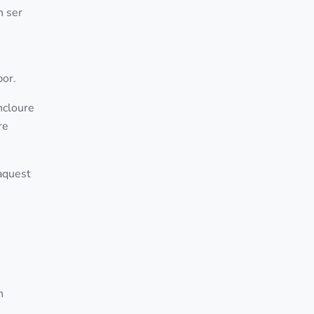
n ser
bor.
ncloure
re
 aquest
n