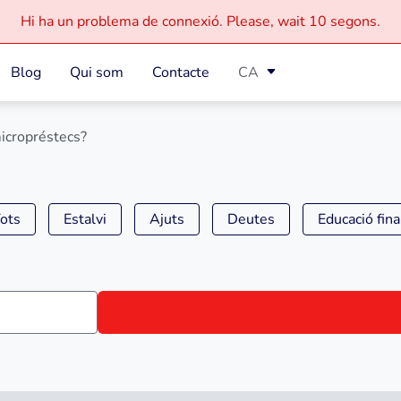
Hi ha un problema de connexió.
Please, wait
10 segons.
Blog
Qui som
Contacte
CA
micropréstecs?
ots
Estalvi
Ajuts
Deutes
Educació fin