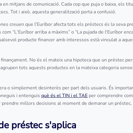
a en mitjans de comunicació. Cada cop que puja o baixa, els tit
cs. Tot i això, aquesta generalització porta a confusió.
s creuen que l'Euríbor afecta tots els préstecs és la seva pr
 com “L'Euríbor arriba a màxims” o “La pujada de l'Euríbor enca
alsevol producte financer amb interessos està vinculat a aque
e finançament. No és el mateix una hipoteca que un préstec pers
 agrupen tots aquests productes en la mateixa categoria sense
ra o simplement desinterès per part dels usuaris. És importa
 coneguis i entenguis
què és el TIN i el TAE
per comprendre com
der prendre millors decisions al moment de demanar un préstec, 
 de préstec s'aplica