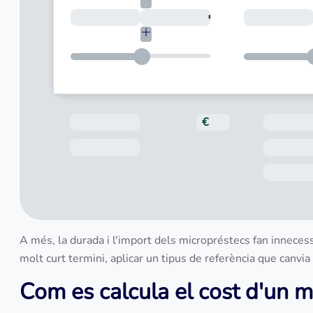
Quant necessites?
€
Total a pagar
€
Data de venciment
A més, la durada i l'import dels micropréstecs fan innecess
molt curt termini, aplicar un tipus de referència que canv
Com es calcula el cost d'un 