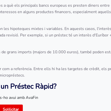
rès a què els principals bancs europeus es presten diners entre 
s interessos en alguns productes financers, especialment aquell
n les hipoteques mixtes i variables. En aquests casos, l'interès
cada revisió. Per exemple, si un préstec té un interès d'Euríbor 
ls de grans imports (majors de 10.000 euros), també poden est
r com a referència. Entre ells hi ha les targetes de crèdit, els 
 micropréstecs.
 un Préstec Ràpid?
s-ho avui amb AvaFin
Sol·licitar