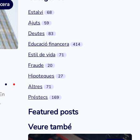
ncera
Estalvi
68
Ajuts
59
Deutes
83
Educació financera
414
Estil de vida
71
Fraude
20
Hipoteques
27
Altres
71
 En
Préstecs
169
.
Featured posts
Veure també