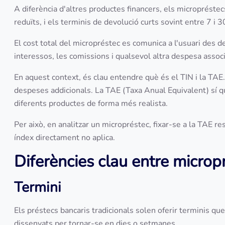
A diferència d'altres productes financers, els micropréstecs 
reduïts, i els terminis de devolució curts sovint entre 7 i 3
El cost total del micropréstec es comunica a l'usuari des del
interessos, les comissions i qualsevol altra despesa associa
En aquest context, és clau entendre què és el TIN i la TAE.
despeses addicionals. La TAE (Taxa Anual Equivalent) sí q
diferents productes de forma més realista.
Per això, en analitzar un micropréstec, fixar-se a la TAE res
índex directament no aplica.
Diferències clau entre microp
Termini
Els préstecs bancaris tradicionals solen oferir terminis q
dissenyats per tornar-se en dies o setmanes.