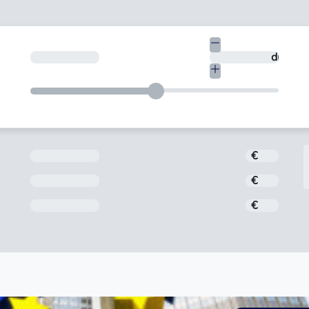
€
En quants dies vols tornar-ho?
dies
Import
€
Interès
€
Comissió d'obertura
€