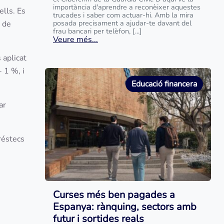
importància d'aprendre a reconèixer aquestes
ells. Es
trucades i saber com actuar-hi. Amb la mira
posada precisament a ajudar-te davant del
s de
frau bancari per telèfon, [...]
Veure més...
 aplicat
+ 1 %, i
Educació financera
ar
préstecs
Curses més ben pagades a
Espanya: rànquing, sectors amb
futur i sortides reals