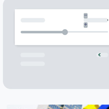
Quant necessites?
Total a pagar
€
Data de venciment