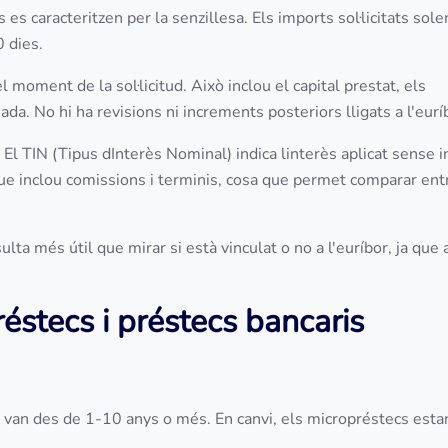
es caracteritzen per la senzillesa. Els imports sol·licitats sole
0 dies.
 moment de la sol·licitud. Això inclou el capital prestat, els
da. No hi ha revisions ni increments posteriors lligats a l'eurí
 El TIN (Tipus dInterès Nominal) indica linterès aplicat sense i
ue inclou comissions i terminis, cosa que permet comparar ent
ulta més útil que mirar si està vinculat o no a l'euríbor, ja que
réstecs i préstecs bancaris
ue van des de 1-10 anys o més. En canvi, els micropréstecs esta