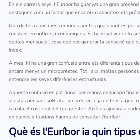
En els darrers anys, l'Euríbor ha guanyat una gran presènci
destaquen com un factor que encareix o abarateix els préste
Una de les raons més comunes per les quals moltes persone
constant en notícies econòmiques. És habitual veure frases
quotes mensuals”, cosa que pot generar la sensació que qu
índex.
A més, hi ha una gran confusió entre els diferents tipus d
encara menys un micropréstec. Tot i així, moltes persones
entendre les seves diferències estructurals.
Aquesta confusió es pot donar per manca deducació finance
si estàs pensant sol·licitar un préstec, o ja en tens algun,
calcula el cost real del teu préstec. Això us ajudarà a po
en quines situacions haureu de consultar l'Euríbor.
Què és l'Euríbor ia quin tipus