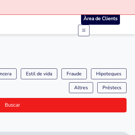
Àrea de Clients
ancera
Estil de vida
Fraude
Hipoteques
Altres
Préstecs
Buscar