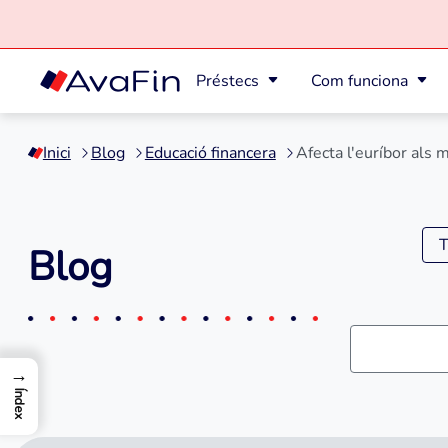
Préstecs
Com funciona
Saltar
al
Inici
Blog
Educació financera
Afecta l'euríbor als 
contingut
T
Blog
→
Índex