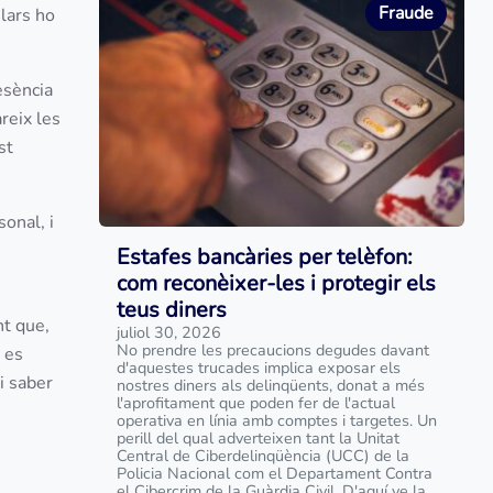
Fraude
ulars ho
esència
reix les
st
onal, i
Estafes bancàries per telèfon:
com reconèixer-les i protegir els
teus diners
nt que,
juliol 30, 2026
No prendre les precaucions degudes davant
 es
d'aquestes trucades implica exposar els
i saber
nostres diners als delinqüents, donat a més
l'aprofitament que poden fer de l'actual
operativa en línia amb comptes i targetes. Un
perill del qual adverteixen tant la Unitat
Central de Ciberdelinqüència (UCC) de la
Policia Nacional com el Departament Contra
el Cibercrim de la Guàrdia Civil. D'aquí ve la