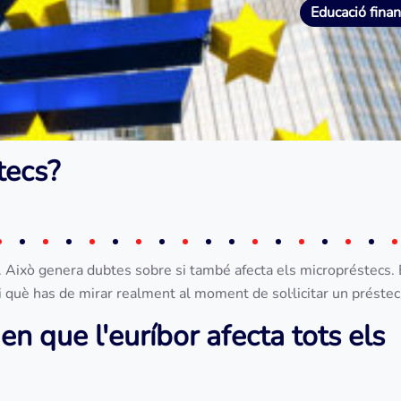
Educació fina
stecs?
. Això genera dubtes sobre si també afecta els micropréstecs.
i què has de mirar realment al moment de sol·licitar un préstec
n que l'euríbor afecta tots els