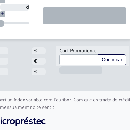
En quants dies vols tornar-ho?
dies
Import
€
Codi Promocional
Confirmar
Interès
€
Informació s
Comissió d'obertura
€
ari un índex variable com l'euríbor. Com que es tracta de crèdi
ia mensualment no té sentit.
micropréstec