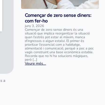
SOL·LICITAR PRÈSTEC.
Començar de zero sense diners:
com fer-ho
juny 3, 2026
Començar de zero sense diners és una
situació que implica reorganitzar la situació
quan l'estrès pot estar al màxim, manca
d'ingressos o algun estalvi. El primer és
prioritzar l'essencial com a habitatge,
alimentació i comunicació, perquè a poc a poc
vagis construint una base econòmica estable.
Recorda que no hi ha solucions màgiques,
obre el préstec
però […]
Veure més...
ts a