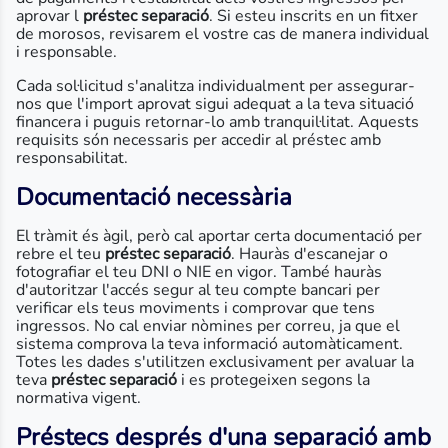
aprovar l
préstec separació
. Si esteu inscrits en un fitxer
de morosos, revisarem el vostre cas de manera individual
i responsable.
Cada sol·licitud s'analitza individualment per assegurar-
nos que l'import aprovat sigui adequat a la teva situació
financera i puguis retornar-lo amb tranquil·litat. Aquests
requisits són necessaris per accedir al préstec amb
responsabilitat.
Documentació necessària
El tràmit és àgil, però cal aportar certa documentació per
rebre el teu
préstec separació
. Hauràs d'escanejar o
fotografiar el teu DNI o NIE en vigor. També hauràs
d'autoritzar l'accés segur al teu compte bancari per
verificar els teus moviments i comprovar que tens
ingressos. No cal enviar nòmines per correu, ja que el
sistema comprova la teva informació automàticament.
Totes les dades s'utilitzen exclusivament per avaluar la
teva
préstec separació
i es protegeixen segons la
normativa vigent.
Préstecs després d'una separació amb