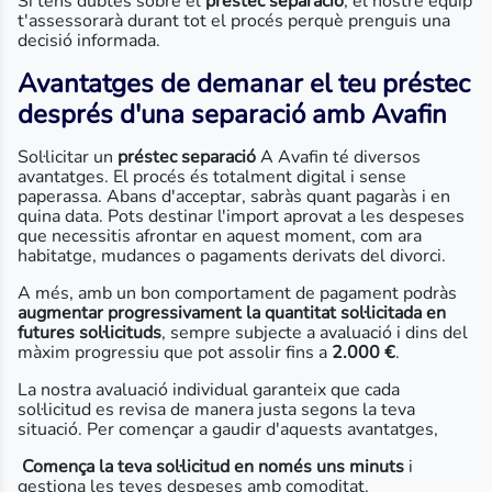
Si tens dubtes sobre el
préstec separació
, el nostre equip
t'assessorarà durant tot el procés perquè prenguis una
decisió informada.
Avantatges de demanar el teu préstec
després d'una separació amb Avafin
Sol·licitar un
préstec separació
A Avafin té diversos
avantatges. El procés és totalment digital i sense
paperassa. Abans d'acceptar, sabràs quant pagaràs i en
quina data. Pots destinar l'import aprovat a les despeses
que necessitis afrontar en aquest moment, com ara
habitatge, mudances o pagaments derivats del divorci.
A més, amb un bon comportament de pagament podràs
augmentar progressivament la quantitat sol·licitada en
futures sol·licituds
, sempre subjecte a avaluació i dins del
màxim progressiu que pot assolir fins a
2.000 €
.
La nostra avaluació individual garanteix que cada
sol·licitud es revisa de manera justa segons la teva
situació. Per començar a gaudir d'aquests avantatges,
Comença la teva sol·licitud en només uns minuts
i
gestiona les teves despeses amb comoditat.