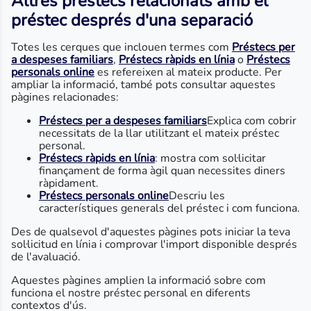
Altres préstecs relacionats amb el
préstec després d'una separació
Totes les cerques que inclouen termes com
Préstecs per
a despeses familiars
,
Préstecs ràpids en línia
o
Préstecs
personals online
es refereixen al mateix producte. Per
ampliar la informació, també pots consultar aquestes
pàgines relacionades:
Préstecs per a despeses familiars
Explica com cobrir
necessitats de la llar utilitzant el mateix préstec
personal.
Préstecs ràpids en línia
: mostra com sol·licitar
finançament de forma àgil quan necessites diners
ràpidament.
Préstecs personals online
Descriu les
característiques generals del préstec i com funciona.
Des de qualsevol d'aquestes pàgines pots iniciar la teva
sol·licitud en línia i comprovar l'import disponible després
de l'avaluació.
Aquestes pàgines amplien la informació sobre com
funciona el nostre préstec personal en diferents
contextos d'ús.