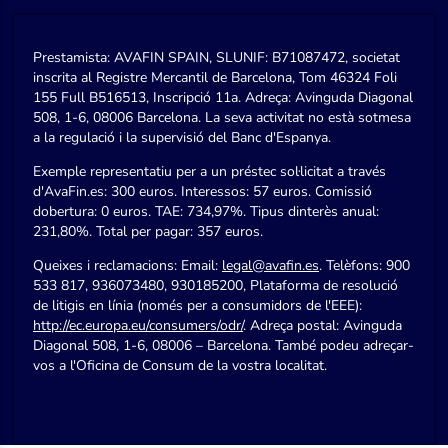
Prestamista: AVAFIN SPAIN, SLUNIF: B71087472, societat
inscrita al Registre Mercantil de Barcelona, Tom 46324 Foli
155 Full B516513, Inscripció 11a. Adreça: Avinguda Diagonal
508, 1-6, 08006 Barcelona. La seva activitat no està sotmesa
a la regulació i la supervisió del Banc d'Espanya.
Exemple representatiu per a un préstec sol·licitat a través
d'AvaFin.es: 300 euros. Interessos: 57 euros. Comissió
dobertura: 0 euros. TAE: 734,97%. Tipus dinterès anual:
231,80%. Total per pagar: 357 euros.
Queixes i reclamacions: Email:
legal@avafin.es
. Telèfons: 900
533 817, 936073480, 930185200, Plataforma de resolució
de litigis en línia (només per a consumidors de l'EEE):
http://ec.europa.eu/consumers/odr/
. Adreça postal: Avinguda
Diagonal 508, 1-6, 08006 – Barcelona. També podeu adreçar-
vos a l'Oficina de Consum de la vostra localitat.