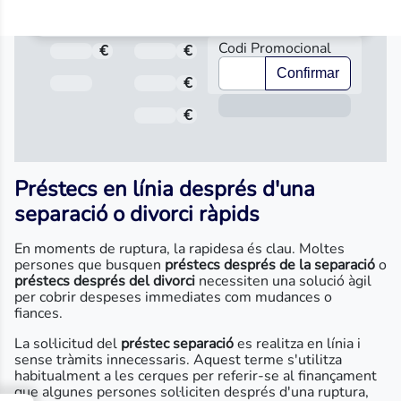
Codi Promocional
€
Total a pagar
€
Import
Confirmar
Data de venciment
€
Interès
Inform
€
Comissió d'obertura
Préstecs en línia després d'una
separació o divorci ràpids
En moments de ruptura, la rapidesa és clau. Moltes
persones que busquen
préstecs després de la separació
o
préstecs després del divorci
necessiten una solució àgil
per cobrir despeses immediates com mudances o
fiances.
La sol·licitud del
préstec separació
es realitza en línia i
sense tràmits innecessaris. Aquest terme s'utilitza
habitualment a les cerques per referir-se al finançament
que algunes persones sol·liciten després d'una ruptura,