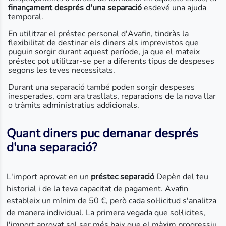
finançament després d'una separació
esdevé una ajuda
temporal.
En utilitzar el préstec personal d'Avafin, tindràs la
flexibilitat de destinar els diners als imprevistos que
puguin sorgir durant aquest període, ja que el mateix
préstec pot utilitzar-se per a diferents tipus de despeses
segons les teves necessitats.
Durant una separació també poden sorgir despeses
inesperades, com ara trasllats, reparacions de la nova llar
o tràmits administratius addicionals.
Quant diners puc demanar després
d'una separació?
L'import aprovat en un
préstec separació
Depèn del teu
historial i de la teva capacitat de pagament. Avafin
estableix un mínim de 50 €, però cada sol·licitud s'analitza
de manera individual. La primera vegada que sol·licites,
l'import aprovat sol ser més baix que el màxim progressiu.