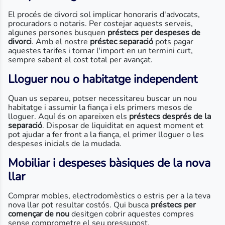
El procés de divorci sol implicar honoraris d'advocats,
procuradors o notaris. Per costejar aquests serveis,
algunes persones busquen
préstecs per despeses de
divorci
. Amb el nostre
préstec separació
pots pagar
aquestes tarifes i tornar l'import en un termini curt,
sempre sabent el cost total per avançat.
Lloguer nou o habitatge independent
Quan us separeu, potser necessitareu buscar un nou
habitatge i assumir la fiança i els primers mesos de
lloguer. Aquí és on apareixen els
préstecs després de la
separació
. Disposar de liquiditat en aquest moment et
pot ajudar a fer front a la fiança, el primer lloguer o les
despeses inicials de la mudada.
Mobiliar i despeses bàsiques de la nova
llar
Comprar mobles, electrodomèstics o estris per a la teva
nova llar pot resultar costós. Qui busca
préstecs per
començar de nou
desitgen cobrir aquestes compres
sense comprometre el seu pressupost.