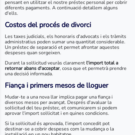
pensant en utilitzar el nostre préstec personal per cobrir
diferents pagaments. A continuació detallem alguns
d'ells.
Costos del procés de divorci
Les taxes judicials, els honoraris d'advocats i els tràmits
administratius poden sumar una quantitat considerable.
Un préstec de separació et permet afrontar aquestes
despeses quan sorgeixen.
Durant la sol·licitud veuràs clarament
l'import total a
retornar abans d'acceptar
, cosa que et permetrà prendre
una decisió informada.
Fiança i primers mesos de lloguer
Mudar-te a una nova llar implica pagar una fiança i
diversos mesos per avançat. Després d'avaluar la
sol·licitud del teu préstec, et comunicarem si podem
aprovar l'import sol·licitat i en quines condicions.
Si la sol·licitud és aprovada, l'import concedit pot
destinar-se a cobrir despeses com la mudança o la
instal·lació en un nou habitatge.