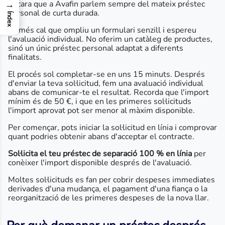
encara que a Avafin parlem sempre del mateix préstec
→
personal de curta durada.
Índex
Només cal que ompliu un formulari senzill i espereu
l'avaluació individual. No oferim un catàleg de productes,
sinó un únic préstec personal adaptat a diferents
finalitats.
El procés sol completar-se en uns 15 minuts. Després
d'enviar la teva sol·licitud, fem una avaluació individual
abans de comunicar-te el resultat. Recorda que l'import
mínim és de 50 €, i que en les primeres sol·licituds
l'import aprovat pot ser menor al màxim disponible.
Per començar, pots iniciar la sol·licitud en línia i comprovar
quant podries obtenir abans d'acceptar el contracte.
Sol·licita el teu préstec de separació 100 % en línia
per
conèixer l'import disponible després de l'avaluació.
Moltes sol·licituds es fan per cobrir despeses immediates
derivades d'una mudança, el pagament d'una fiança o la
reorganització de les primeres despeses de la nova llar.