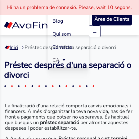
Com funciona
Hi ha un problema de connexió.
Please, wait
10 segons.
Àrea de Clients
Blog
Qui som
Saltar
al
Contacte
Inici
Préstec després d'una separació o divorci
contingut
CA
Préstec després d'una separació o
divorci
La finalització d'una relació comporta canvis emocionals i
financers. A més d'organitzar la teva nova vida, has de fer
front a pagaments que potser no esperaves. És habitual
que busquis un
préstec separació
per afrontar aquestes
despeses i poder estabilitzar-te.
A Avafin oferim un únic
Préstec personal a curt termini