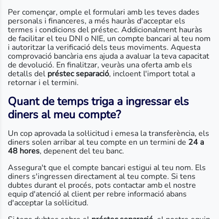
Per començar, omple el formulari amb les teves dades
personals i financeres, a més hauràs d'acceptar els
termes i condicions del préstec. Addicionalment hauràs
de facilitar el teu DNI o NIE, un compte bancari al teu nom
i autoritzar la verificació dels teus moviments. Aquesta
comprovació bancària ens ajuda a avaluar la teva capacitat
de devolució. En finalitzar, veuràs una oferta amb els
detalls del
préstec separació
, incloent l'import total a
retornar i el termini.
Quant de temps triga a ingressar els
diners al meu compte?
Un cop aprovada la sol·licitud i emesa la transferència, els
diners solen arribar al teu compte en un termini de
24 a
48 hores
, depenent del teu banc.
Assegura't que el compte bancari estigui al teu nom. Els
diners s'ingressen directament al teu compte. Si tens
dubtes durant el procés, pots contactar amb el nostre
equip d'atenció al client per rebre informació abans
d'acceptar la sol·licitud.