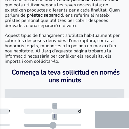
que pots utilitzar segons les teves necessitats; no
existeixen productes diferents per a cada finalitat. Quan
parlem de
préstec separació
, ens referim al mateix
préstec personal que utilitzes per cobrir despeses
derivades d'una separació o divorci.
Aquest tipus de finançament s'utilitza habitualment per
cobrir les despeses derivades d'una ruptura, com ara
honoraris legals, mudances o la posada en marxa d'un
nou habitatge. Al llarg d'aquesta pàgina trobareu la
informació necessària per conèixer els requisits, els
imports i com sol·licitar-lo.
Comença la teva sol·licitud en només
uns minuts
cessites?
€
En quants dies vols tornar-ho?
dies