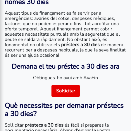
només 30 dies
Aquest tipus de finançament es fa servir per a
emergències: avaries del cotxe, despeses mèdiques,
factures que no poden esperar o fins i tot aprofitar una
oferta temporal. Aquest finançament permet cobrir
aquestes necessitats puntuals amb la seguretat que el
deute se saldarà ràpidament. No obstant això, és
fonamental no utilitzar els
préstecs a 30 dies
de manera
recurrent per a despeses habituals, ja que la seva finalitat
és ser una ajuda ocasional.
Demana el teu préstec a 30 dies ara
Obtingues-ho avui amb AvaFin
Sol·licitar
Què necessites per demanar
préstecs
a 30 dies
?
Sol·licitar
préstecs a 30 dies
és fàcil si prepares la
documentació necessària. Abans d'enviar la vostra