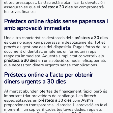
el teu pressupost. La clau està a planificar la devolució i
assegurar-se que el
préstec a 30 dies
no comprometrà
les teves finances.
Préstecs online ràpids sense paperassa
i
amb aprovació immediata
Una altra característica destacada dels
préstecs a 30 dies
és que no exigeixen paperassa ni desplaçaments. Tot el
procés es gestiona des del dispositiu. Puges fotos del teu
document d'identitat, emplenes un formulari i reps
resposta immediata. Aquesta simplicitat converteix els
préstecs a 30 dies
en una solució còmoda i eficaç per als
que necessiten diners urgents sense complicacions.
Préstecs online a l'acte
per obtenir
diners urgents a 30 dies
Al mercat abunden ofertes de finançament ràpid, però és
important triar proveïdors de confiança. Les fintech
especialitzades en
préstecs a 30 dies
com
Avafin
proporcionen transparència i claredat. L'aprovació es fa al
moment i, un cop verificades les teves dades, reps els