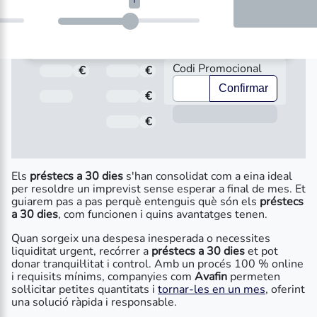
Codi Promocional
€
Total a pagar
€
Import
Confirmar
Data de venciment
€
Interès
Inform
€
Comissió d'obertura
Els
préstecs a 30 dies
s'han consolidat com a eina ideal
per resoldre un imprevist sense esperar a final de mes. Et
guiarem pas a pas perquè entenguis què són els
préstecs
a 30 dies
, com funcionen i quins avantatges tenen.
Quan sorgeix una despesa inesperada o necessites
liquiditat urgent, recórrer a
préstecs a 30 dies
et pot
donar tranquil·litat i control. Amb un procés 100 % online
i requisits mínims, companyies com
Avafin
permeten
sol·licitar petites quantitats i
tornar-les en un mes
, oferint
una solució ràpida i responsable.