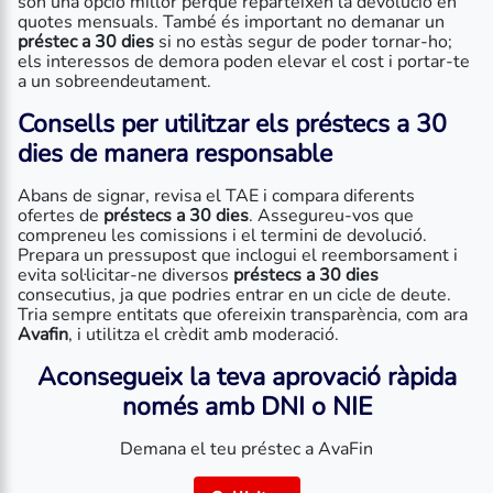
són una opció millor perquè reparteixen la devolució en
quotes mensuals. També és important no demanar un
préstec a 30 dies
si no estàs segur de poder tornar-ho;
els interessos de demora poden elevar el cost i portar-te
a un sobreendeutament.
Consells per utilitzar els
préstecs a 30
dies
de manera responsable
Abans de signar, revisa el TAE i compara diferents
ofertes de
préstecs a 30 dies
. Assegureu-vos que
compreneu les comissions i el termini de devolució.
Prepara un pressupost que inclogui el reemborsament i
evita sol·licitar-ne diversos
préstecs a 30 dies
consecutius, ja que podries entrar en un cicle de deute.
Tria sempre entitats que ofereixin transparència, com ara
Avafin
, i utilitza el crèdit amb moderació.
Aconsegueix la teva aprovació ràpida
només amb DNI o NIE
Demana el teu préstec a AvaFin