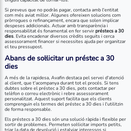
tinguis capacitat de tornar-los.
Si preveus que no podràs pagar, contacta amb l'entitat
com més aviat millor. Algunes ofereixen solucions com
pròrrogues o refinançament, encara que solen implicar
despeses addicionals. Actuar amb transparència i
responsabilitat és fonamental en fer servir
préstecs a 30
dies
. Evita encadenar diversos crèdits seguits i cerca
assessorament financer si necessites ajuda per organitzar
el teu pressupost.
Abans de sol·licitar un
préstec a 30
dies
A més de la rapidesa, Avafin destaca pel servei d'atenció
al client, que t'acompanya durant tot el procés. Si tens
dubtes sobre el préstec a 30 dies, pots contactar per
telèfon o correu electrònic i rebre assessorament
personalitzat. Aquest suport facilita que els clients
comprenguin els termes del préstec a 30 dies i l'utilitzin
de forma responsable.
Els préstecs a 30 dies són una solució ràpida i flexible per
sortir de problemes. Permeten sol·licitar imports petits,
triar la data de devolució i estalviar interessos si