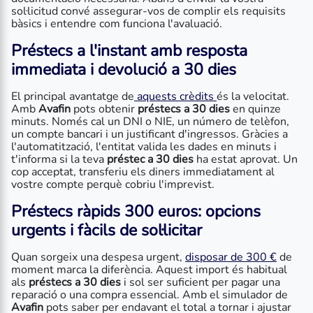
sol·licitud convé assegurar-vos de complir els requisits
bàsics i entendre com funciona l'avaluació.
Préstecs a l'instant
amb resposta
immediata i devolució a 30 dies
El principal avantatge de
aquests crèdits
és la velocitat.
Amb
Avafin
pots obtenir
préstecs a 30 dies
en quinze
minuts. Només cal un DNI o NIE, un número de telèfon,
un compte bancari i un justificant d'ingressos. Gràcies a
l'automatització, l'entitat valida les dades en minuts i
t'informa si la teva
préstec a 30 dies
ha estat aprovat. Un
cop acceptat, transferiu els diners immediatament al
vostre compte perquè cobriu l'imprevist.
Préstecs ràpids
300 euros: opcions
urgents i fàcils de sol·licitar
Quan sorgeix una despesa urgent,
disposar de 300 €
de
moment marca la diferència. Aquest import és habitual
als
préstecs a 30 dies
i sol ser suficient per pagar una
reparació o una compra essencial. Amb el simulador de
Avafin
pots saber per endavant el total a tornar i ajustar