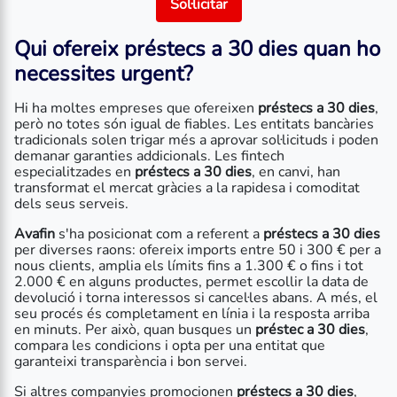
Sol·licitar
Qui ofereix
préstecs a 30 dies
quan ho
necessites urgent?
Hi ha moltes empreses que ofereixen
préstecs a 30 dies
,
però no totes són igual de fiables. Les entitats bancàries
tradicionals solen trigar més a aprovar sol·licituds i poden
demanar garanties addicionals. Les fintech
especialitzades en
préstecs a 30 dies
, en canvi, han
transformat el mercat gràcies a la rapidesa i comoditat
dels seus serveis.
Avafin
s'ha posicionat com a referent a
préstecs a 30 dies
per diverses raons: ofereix imports entre 50 i 300 € per a
nous clients, amplia els límits fins a 1.300 € o fins i tot
2.000 € en alguns productes, permet escollir la data de
devolució i torna interessos si cancel·les abans. A més, el
seu procés és completament en línia i la resposta arriba
en minuts. Per això, quan busques un
préstec a 30 dies
,
compara les condicions i opta per una entitat que
garanteixi transparència i bon servei.
Si altres companyies promocionen
préstecs a 30 dies
,