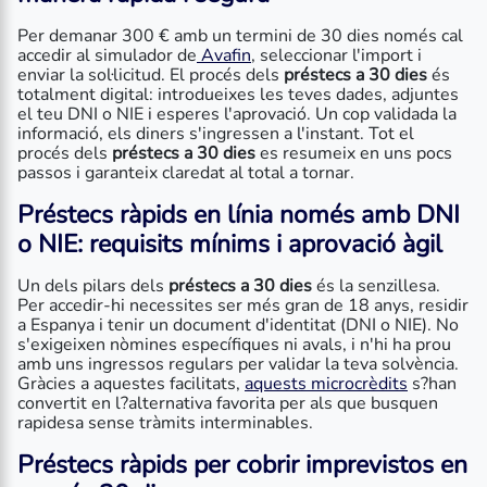
Per demanar 300 € amb un termini de 30 dies només cal
accedir al simulador de
Avafin
, seleccionar l'import i
enviar la sol·licitud. El procés dels
préstecs a 30 dies
és
totalment digital: introdueixes les teves dades, adjuntes
el teu DNI o NIE i esperes l'aprovació. Un cop validada la
informació, els diners s'ingressen a l'instant. Tot el
procés dels
préstecs a 30 dies
es resumeix en uns pocs
passos i garanteix claredat al total a tornar.
Préstecs ràpids en línia només amb DNI
o NIE: requisits mínims i aprovació àgil
Un dels pilars dels
préstecs a 30 dies
és la senzillesa.
Per accedir-hi necessites ser més gran de 18 anys, residir
a Espanya i tenir un document d'identitat (DNI o NIE). No
s'exigeixen nòmines específiques ni avals, i n'hi ha prou
amb uns ingressos regulars per validar la teva solvència.
Gràcies a aquestes facilitats,
aquests microcrèdits
s?han
convertit en l?alternativa favorita per als que busquen
rapidesa sense tràmits interminables.
Préstecs ràpids per cobrir imprevistos en