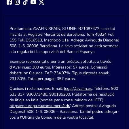
Prestamista: AVAFIN SPAIN, SLUNIF: B71087472, societat
inscrita al Registre Mercantil de Barcelona, Tom 46324 Foli
155 Full B516513, Inscripció 11a. Adreça: Avinguda Diagonal
508, 1-6, 08006 Barcelona. La seva activitat no està sotmesa
a la regulació i la supervisió del Banc d'Espanya.
Exemple representatiu per a un préstec sol·licitat a través
d'AvaFin.es: 300 euros. Interessos: 57 euros. Comissió
dobertura: 0 euros. TAE: 734,97%. Tipus dinterès anual:
231,80%. Total per pagar: 357 euros.
Queixes i reclamacions: Email:
legal@avafin.es
. Telèfons: 900
533 817, 936073480, 930185200, Plataforma de resolució
de litigis en línia (només per a consumidors de l'EEE):
http://ec.europa.eu/consumers/odr/
. Adreça postal: Avinguda
Diagonal 508, 1-6, 08006 – Barcelona. També podeu adreçar-
vos a l'Oficina de Consum de la vostra localitat.