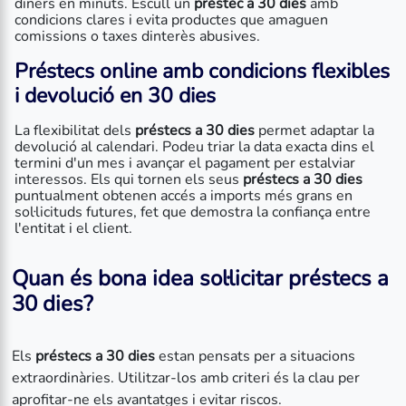
diners en minuts. Escull un
préstec a 30 dies
amb
condicions clares i evita productes que amaguen
comissions o taxes dinterès abusives.
Préstecs online
amb condicions flexibles
i devolució en 30 dies
La flexibilitat dels
préstecs a 30 dies
permet adaptar la
devolució al calendari. Podeu triar la data exacta dins el
termini d'un mes i avançar el pagament per estalviar
interessos. Els qui tornen els seus
préstecs a 30 dies
puntualment obtenen accés a imports més grans en
sol·licituds futures, fet que demostra la confiança entre
l'entitat i el client.
Quan és bona idea sol·licitar préstecs a
30 dies?
Els
préstecs a 30 dies
estan pensats per a situacions
extraordinàries. Utilitzar-los amb criteri és la clau per
aprofitar-ne els avantatges i evitar riscos.