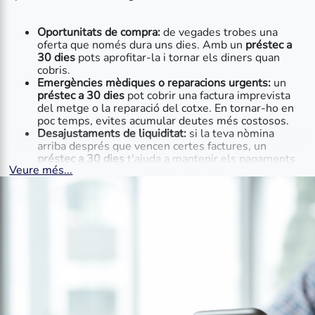
Oportunitats de compra:
de vegades trobes una
oferta que només dura uns dies. Amb un
préstec a
30 dies
pots aprofitar-la i tornar els diners quan
cobris.
Emergències mèdiques o reparacions urgents:
un
préstec a 30 dies
pot cobrir una factura imprevista
del metge o la reparació del cotxe. En tornar-ho en
poc temps, evites acumular deutes més costosos.
Desajustaments de liquiditat:
si la teva nòmina
arriba després que vencen certes factures, un
préstec a 30 dies
t'ajuda a mantenir els pagaments
Veure més...
al dia. Planifica la devolució perquè coincideixi amb
el teu salari i evita retards.