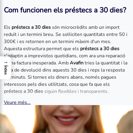
Com funcionen els préstecs a 30 dies?
Els
préstecs a 30 dies
són microcrèdits amb un import
reduït i un termini breu. Se sol·liciten quantitats entre 50 i
300€ i es retornen en un termini màxim d'un mes.
Aquesta estructura permet que els
préstecs a 30 dies
s'adaptin a imprevistos quotidians, com ara una reparació
→
o una factura inesperada. Amb
Avafin
tries la quantitat i la
Índex
data de devolució dins aquests 30 dies i reps la resposta
en minuts. Si tornes els diners abans, només pagues
interessos pels dies utilitzats, cosa que fa que els
préstecs a 30 dies
siguin flexibles i transparents.
Veure més...