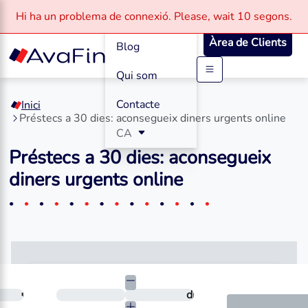
Com funciona
Hi ha un problema de connexió.
Please, wait
10 segons.
Àrea de Clients
Blog
Qui som
Saltar
al
Contacte
Inici
contingut
Préstecs a 30 dies: aconsegueix diners urgents online
CA
Préstecs a 30 dies: aconsegueix
diners urgents online
cessites?
€
En quants dies vols tornar-ho?
dies