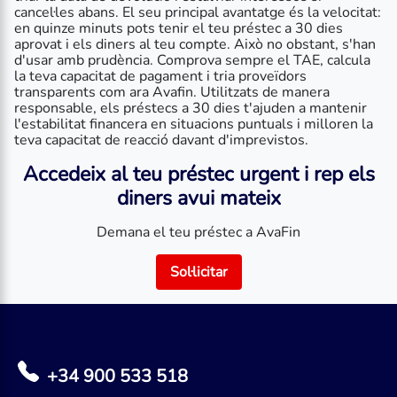
cancel·les abans. El seu principal avantatge és la velocitat:
en quinze minuts pots tenir el teu préstec a 30 dies
aprovat i els diners al teu compte. Això no obstant, s'han
d'usar amb prudència. Comprova sempre el TAE, calcula
la teva capacitat de pagament i tria proveïdors
transparents com ara Avafin. Utilitzats de manera
responsable, els préstecs a 30 dies t'ajuden a mantenir
l'estabilitat financera en situacions puntuals i milloren la
teva capacitat de reacció davant d'imprevistos.
Accedeix al teu préstec urgent i rep els
diners avui mateix
Demana el teu préstec a AvaFin
Sol·licitar
+34 900 533 518