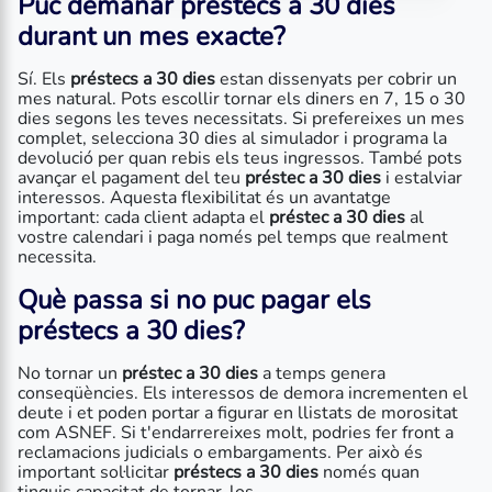
Puc demanar
préstecs a 30 dies
durant un mes exacte?
Sí. Els
préstecs a 30 dies
estan dissenyats per cobrir un
mes natural. Pots escollir tornar els diners en 7, 15 o 30
dies segons les teves necessitats. Si prefereixes un mes
complet, selecciona 30 dies al simulador i programa la
devolució per quan rebis els teus ingressos. També pots
avançar el pagament del teu
préstec a 30 dies
i estalviar
interessos. Aquesta flexibilitat és un avantatge
important: cada client adapta el
préstec a 30 dies
al
vostre calendari i paga només pel temps que realment
necessita.
Què passa si no puc pagar els
préstecs a 30 dies
?
No tornar un
préstec a 30 dies
a temps genera
conseqüències. Els interessos de demora incrementen el
deute i et poden portar a figurar en llistats de morositat
com ASNEF. Si t'endarrereixes molt, podries fer front a
reclamacions judicials o embargaments. Per això és
important sol·licitar
préstecs a 30 dies
només quan