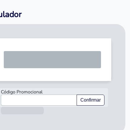
mulador
SOLICIT
Código Promocional
Confirmar
Información sobre el préstamo