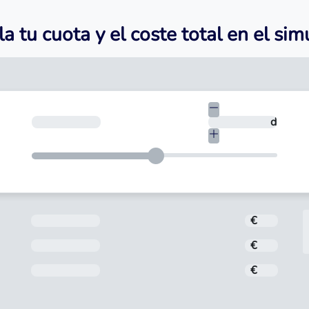
a tu cuota y el coste total en el si
€
¿En cuántos días quieres devolverlo?
días
Importe
€
Interés
€
Comisión de apertura
€