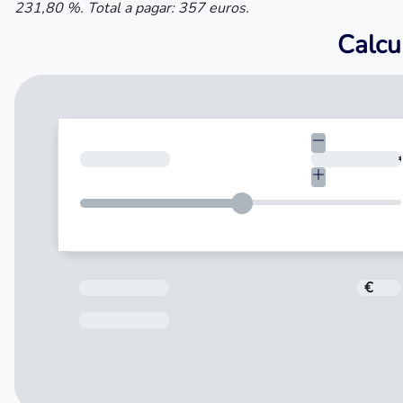
231,80 %. Total a pagar: 357 euros.
Calcul
¿Cuánto necesitas?
Total a pagar
€
Fecha de Vencimiento