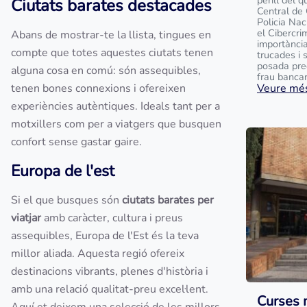
perill del 
Ciutats barates destacades
Central de
Policia Na
el Cibercri
Abans de mostrar-te la llista, tingues en
importànci
compte que totes aquestes ciutats tenen
trucades i 
posada pre
alguna cosa en comú: són assequibles,
frau bancari
tenen bones connexions i ofereixen
Veure més
experiències autèntiques. Ideals tant per a
motxillers com per a viatgers que busquen
confort sense gastar gaire.
Europa de l'est
Si el que busques són
ciutats barates per
viatjar
amb caràcter, cultura i preus
assequibles, Europa de l'Est és la teva
millor aliada. Aquesta regió ofereix
destinacions vibrants, plenes d'història i
amb una relació qualitat-preu excel·lent.
Curses 