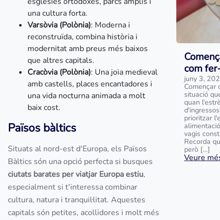
esglésies ortodoxes, parcs amplis i
una cultura forta.
Varsòvia (Polònia)
: Moderna i
reconstruïda, combina història i
modernitat amb preus més baixos
Comença
que altres capitals.
com fer
Cracòvia (Polònia)
: Una joia medieval
juny 3, 20
amb castells, places encantadores i
Començar d
situació qu
una vida nocturna animada a molt
quan l'estr
baix cost.
d'ingressos
prioritzar 
Països bàltics
alimentació
vagis const
Recorda qu
Situats al nord-est d'Europa, els Països
però […]
Veure més
Bàltics són una opció perfecta si busques
ciutats barates per viatjar Europa estiu
,
especialment si t'interessa combinar
cultura, natura i tranquil·litat. Aquestes
capitals són petites, acollidores i molt més