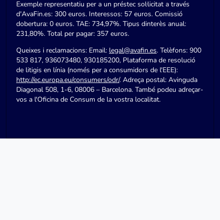
Exemple representatiu per a un préstec sol·licitat a través
d'AvaFin.es: 300 euros. Interessos: 57 euros. Comissió
dobertura: 0 euros. TAE: 734,97%. Tipus dinterès anual:
231,80%. Total per pagar: 357 euros.
Queixes i reclamacions: Email:
legal@avafin.es
. Telèfons: 900
533 817, 936073480, 930185200, Plataforma de resolució
de litigis en línia (només per a consumidors de l'EEE):
http://ec.europa.eu/consumers/odr/
. Adreça postal: Avinguda
Diagonal 508, 1-6, 08006 – Barcelona. També podeu adreçar-
vos a l'Oficina de Consum de la vostra localitat.