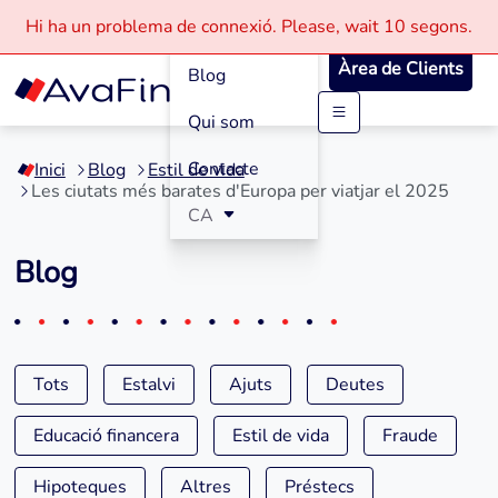
Com funciona
Hi ha un problema de connexió.
Please, wait
10 segons.
Àrea de Clients
Blog
Qui som
Saltar
al
Contacte
Inici
Blog
Estil de vida
contingut
Les ciutats més barates d'Europa per viatjar el 2025
CA
Blog
Tots
Estalvi
Ajuts
Deutes
Educació financera
Estil de vida
Fraude
Hipoteques
Altres
Préstecs