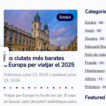
Categori
Estalvi
Estalvi
68
Ajuts
59
Deutes
83
Educació fin
→
Estil de vida
Índex
Les ciutats més barates
Fraude
20
d'Europa per viatjar el 2025
Hipoteques
Published: juliol 13, 2025
| Updated: juliol
Altres
71
23, 2026
Préstecs
1
Viatjar per Europa no ha de ser car. Si saps
Featured
on buscar, pots descobrir autèntiques joies