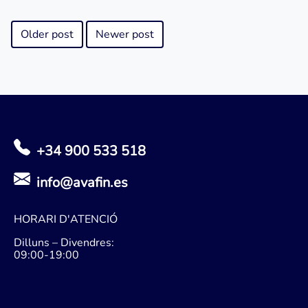
Older post
Newer post
+34 900 533 518
info@avafin.es
HORARI D'ATENCIÓ
Dilluns – Divendres:
09:00-19:00