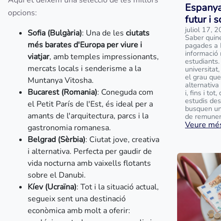
Aquí et deixem una selecció de les millors
Espanya
opcions:
futur i 
juliol 17, 
Sofia (Bulgària)
: Una de les
ciutats
Saber quin
més barates d'Europa per viure i
pagades a 
informació 
viatjar
, amb temples impressionants,
estudiants.
mercats locals i senderisme a la
universitat
el grau que
Muntanya Vitosha.
alternativa
Bucarest (Romania)
: Coneguda com
i, fins i to
estudis des
el Petit París de l'Est, és ideal per a
busquen un
amants de l'arquitectura, parcs i la
de remunera
Veure més
gastronomia romanesa.
Belgrad (Sèrbia)
: Ciutat jove, creativa
i alternativa. Perfecta per gaudir de
vida nocturna amb vaixells flotants
sobre el Danubi.
Kíev (Ucraïna)
: Tot i la situació actual,
segueix sent una destinació
econòmica amb molt a oferir: