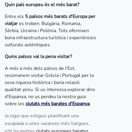
Quin país europeu és el més barat?
Entre els
5 països més barats d'Europa per
viatjar
es troben: Bulgària, Romania,
Sèrbia, Ucraïna i Polònia. Tots ofereixen
bona infraestructura turística i experiències
culturals autèntiques.
Quins països val la pena visitar?
A més a més dels països de l'Est,
recomanem visitar Grècia i Portugal per la
seva riquesa històrica i bona relació
qualitat-preu. Si us interessa explorar dins
d'Espanya, no us perdeu la nostra guia
sobre les
ciutats més barates d'Espanya
.
Ja sigui que estiguis planificant una
escapada o unes vacances més llargues,
n'hi ha moltes
ciutats europees barates