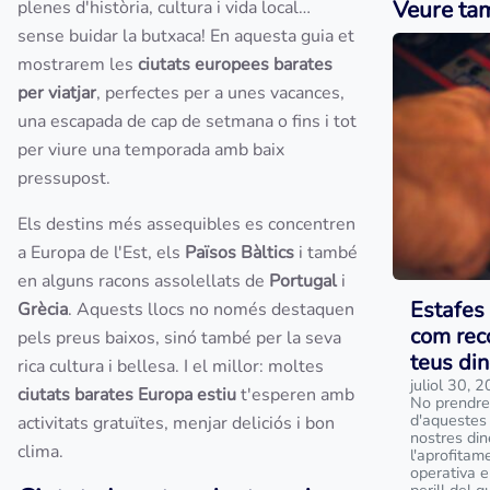
Veure ta
plenes d'història, cultura i vida local…
sense buidar la butxaca! En aquesta guia et
mostrarem les
ciutats europees barates
per viatjar
, perfectes per a unes vacances,
una escapada de cap de setmana o fins i tot
per viure una temporada amb baix
pressupost.
Els destins més assequibles es concentren
a Europa de l'Est, els
Països Bàltics
i també
en alguns racons assolellats de
Portugal
i
Estafes 
Grècia
. Aquests llocs no només destaquen
com reco
pels preus baixos, sinó també per la seva
teus din
rica cultura i bellesa. I el millor: moltes
juliol 30, 
ciutats barates Europa estiu
t'esperen amb
No prendre
d'aquestes 
activitats gratuïtes, menjar deliciós i bon
nostres din
clima.
l'aprofitam
operativa e