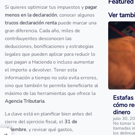
Featured
Si quieres optimizar tus impuestos y
pagar
Ver tamb
menos en la declaración
, conocer algunos
trucos declaración renta
puede marcar una
gran diferencia. Cada año, miles de
contribuyentes desconocen las
deducciones, bonificaciones y estrategias
legales que pueden aplicar para reducir lo
que pagan a Hacienda o incluso aumentar
el importe a devolver. Tener esta
información a tiempo no solo evita errores,
sino que también te permite beneficiarte al
máximo de las herramientas que ofrece la
Estafas 
Agencia Tributaria
.
cómo re
dinero
La clave está en planificar bien antes del
julio 30, 2
cierre del ejercicio fiscal, el
31 de
No tomar l
llamadas i
diciembre
, y revisar qué gastos,
→
los delinc