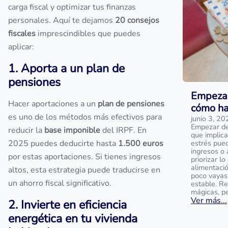
carga fiscal y optimizar tus finanzas
personales. Aquí te dejamos
20 consejos
fiscales
imprescindibles que puedes
aplicar:
1. Aporta a un plan de
pensiones
Empezar
Hacer aportaciones a un
plan de pensiones
cómo ha
es uno de los métodos más efectivos para
junio 3, 20
Empezar de 
reducir la
base imponible
del IRPF. En
que implica
2025 puedes deducirte hasta
1.500 euros
estrés pue
ingresos o 
por estas aportaciones. Si tienes ingresos
priorizar l
alimentaci
altos, esta estrategia puede traducirse en
poco vayas
un ahorro fiscal significativo.
estable. R
mágicas, p
Ver más...
2. Invierte en eficiencia
energética en tu vivienda