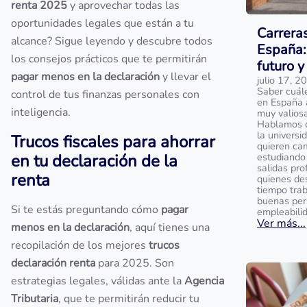
renta 2025
y aprovechar todas las
oportunidades legales que están a tu
Carrera
alcance? Sigue leyendo y descubre todos
España:
los consejos prácticos que te permitirán
futuro y
pagar menos en la declaración
y llevar el
julio 17, 2
Saber cuál
control de tus finanzas personales con
en España 
inteligencia.
muy valios
Hablamos de
la universi
Trucos fiscales para ahorrar
quieren ca
en tu declaración de la
estudiando 
salidas pro
renta
quienes de
tiempo tra
buenas per
Si te estás preguntando cómo
pagar
empleabili
Ver más...
menos en la declaración
, aquí tienes una
recopilación de los mejores
trucos
declaración renta
para 2025. Son
estrategias legales, válidas ante la
Agencia
Tributaria
, que te permitirán reducir tu