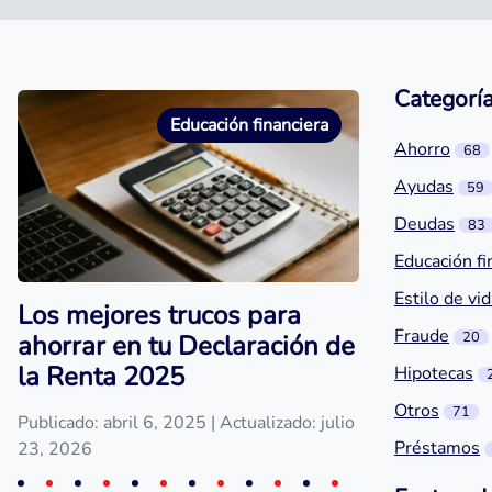
Categorí
Educación financiera
Ahorro
68
Ayudas
59
Deudas
83
Educación fi
Estilo de vi
Los mejores trucos para
Fraude
20
ahorrar en tu Declaración de
la Renta 2025
Hipotecas
Otros
71
Publicado: abril 6, 2025
| Actualizado: julio
Préstamos
23, 2026