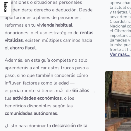
inversiones o situaciones personales
aprovecham
Índice
la actual o
pueden darte derecho a deducción. Desde
y tarjetas.
advierten t
aportaciones a planes de pensiones,
Ciberdelinc
reformas en tu
vivienda habitual
,
Nacional c
el Cibercri
donaciones, o el uso estratégico de
rentas
importanci
vitalicias
, existen múltiples caminos hacia
llamadas y
la mira pu
el
ahorro fiscal
.
frente al f
Ver más...
Además, en esta guía completa no solo
aprenderás a aplicar estos trucos paso a
paso, sino que también conocerás cómo
influyen factores como la edad —
especialmente si tienes más de
65 años
—,
tus
actividades económicas
, o los
beneficios disponibles según las
comunidades autónomas
.
¿Listo para dominar la
declaración de la