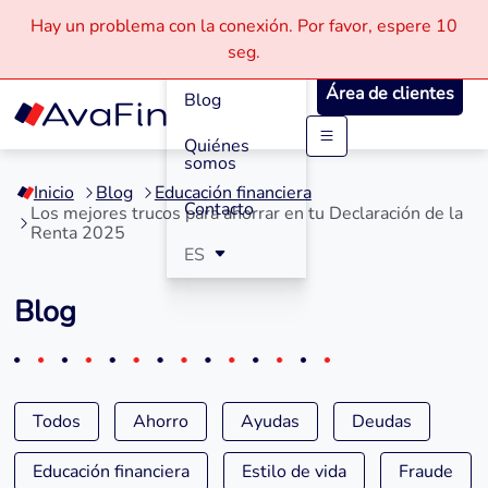
Hay un problema con la conexión.
Por favor, espere
10
Cómo
seg.
Funciona
Área de clientes
Blog
Quiénes
Saltar
somos
a
Inicio
Blog
Educación financiera
contenido
Contacto
Los mejores trucos para ahorrar en tu Declaración de la
Renta 2025
ES
Blog
Todos
Ahorro
Ayudas
Deudas
Educación financiera
Estilo de vida
Fraude