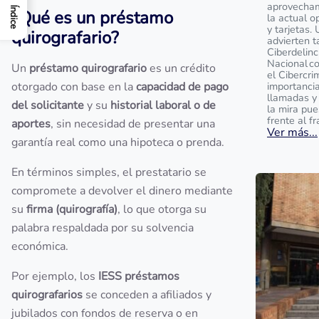
aprovecham
Índice
¿Qué es un préstamo
la actual o
y tarjetas.
quirografario?
advierten t
Ciberdelinc
Nacional c
Un
préstamo quirografario
es un crédito
el Cibercri
otorgado con base en la
capacidad de pago
importanci
llamadas y
del solicitante
y su
historial laboral o de
la mira pu
frente al f
aportes
, sin necesidad de presentar una
Ver más...
garantía real como una hipoteca o prenda.
En términos simples, el prestatario se
compromete a devolver el dinero mediante
su
firma (quirografía)
, lo que otorga su
palabra respaldada por su solvencia
económica.
Por ejemplo, los
IESS préstamos
quirografarios
se conceden a afiliados y
jubilados con fondos de reserva o en