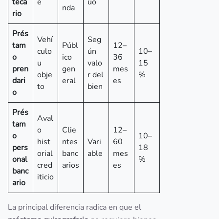
teca
e
úo
nda
rio
Prés
Vehí
Seg
tam
Públ
12–
culo
ún
10–
o
ico
36
u
valo
15
pren
gen
mes
obje
r del
%
dari
eral
es
to
bien
o
Prés
Aval
tam
o
Clie
12–
o
10–
hist
ntes
Vari
60
pers
18
orial
banc
able
mes
onal
%
cred
arios
es
banc
iticio
ario
La principal diferencia radica en que el