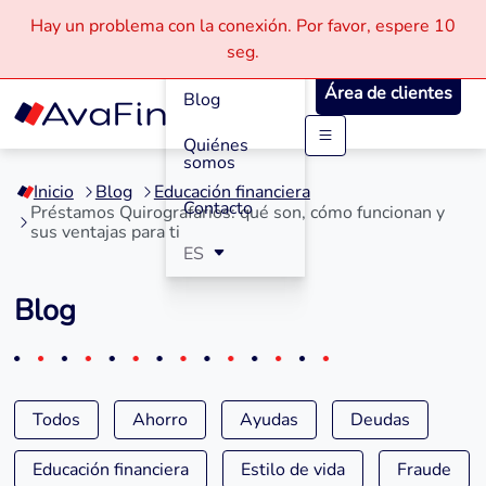
Hay un problema con la conexión.
Por favor, espere
10
Cómo
seg.
Funciona
Área de clientes
Blog
Quiénes
Saltar
somos
a
Inicio
Blog
Educación financiera
contenido
Contacto
Préstamos Quirografarios: qué son, cómo funcionan y
sus ventajas para ti
ES
Blog
Todos
Ahorro
Ayudas
Deudas
Educación financiera
Estilo de vida
Fraude