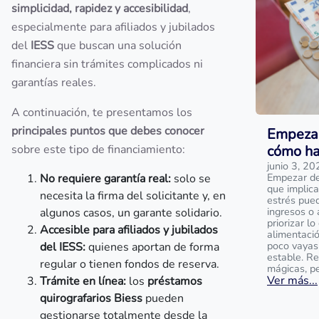
simplicidad, rapidez y accesibilidad
,
especialmente para afiliados y jubilados
del
IESS
que buscan una solución
financiera sin trámites complicados ni
garantías reales.
A continuación, te presentamos los
principales puntos que debes conocer
Empezar
sobre este tipo de financiamiento:
cómo ha
junio 3, 20
Empezar de 
No requiere garantía real:
solo se
que implica
necesita la firma del solicitante y, en
estrés pue
ingresos o 
algunos casos, un garante solidario.
priorizar l
Accesible para afiliados y jubilados
alimentaci
poco vayas
del IESS:
quienes aportan de forma
estable. R
regular o tienen fondos de reserva.
mágicas, p
Ver más...
Trámite en línea:
los
préstamos
quirografarios Biess
pueden
gestionarse totalmente desde la