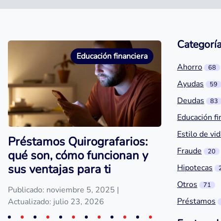
Categorí
Educación financiera
Ahorro
68
Ayudas
59
Deudas
83
Educación fi
Estilo de vi
Préstamos Quirografarios:
Fraude
20
qué son, cómo funcionan y
sus ventajas para ti
Hipotecas
Otros
71
Publicado: noviembre 5, 2025
|
Préstamos
Actualizado: julio 23, 2026