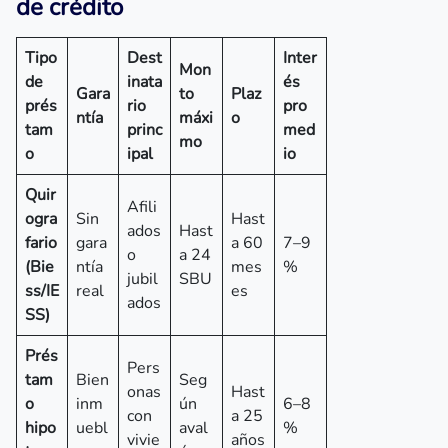
de crédito
Tipo
Dest
Inter
Mon
de
inata
és
Gara
to
Plaz
prés
rio
pro
ntía
máxi
o
tam
princ
med
mo
o
ipal
io
Quir
Afili
ogra
Sin
Hast
ados
Hast
fario
gara
a 60
7–9
o
a 24
(Bie
ntía
mes
%
jubil
SBU
ss/IE
real
es
ados
SS)
Prés
Pers
tam
Bien
Seg
onas
Hast
o
inm
ún
6–8
con
a 25
hipo
uebl
aval
%
vivie
años