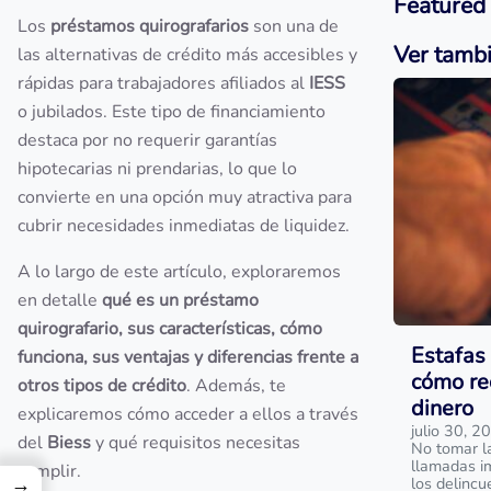
Featured
Los
préstamos quirografarios
son una de
Ver tamb
las alternativas de crédito más accesibles y
rápidas para trabajadores afiliados al
IESS
o jubilados. Este tipo de financiamiento
destaca por no requerir garantías
hipotecarias ni prendarias, lo que lo
convierte en una opción muy atractiva para
cubrir necesidades inmediatas de liquidez.
A lo largo de este artículo, exploraremos
en detalle
qué es un préstamo
quirografario, sus características, cómo
Estafas 
funciona, sus ventajas y diferencias frente a
cómo re
otros tipos de crédito
. Además, te
dinero
explicaremos cómo acceder a ellos a través
julio 30, 2
del
Biess
y qué requisitos necesitas
No tomar l
llamadas i
cumplir.
→
los delinc