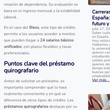
relación de dependencia. Su evaluación se
basa en el ingreso mensual y la estabilidad
Carrera
laboral.
España:
futuro y
En el caso del
Biess
, este tipo de crédito
julio 17, 2
Saber cuál
permite a los usuarios acceder a montos
en España 
que pueden llegar a
24 salarios básicos
muy valios
Hablamos de
unificados
, con plazos flexibles y tasas
la universi
quieren ca
preferenciales.
estudiando 
salidas pro
Puntos clave del préstamo
quienes de
tiempo tra
quirografario
buenas per
empleabili
Ver más...
Antes de solicitar un préstamo, es
importante comprender qué lo hace
realmente conveniente y en qué se
diferencia de otros tipos de crédito. Los
préstamos quirografarios
destacan por su