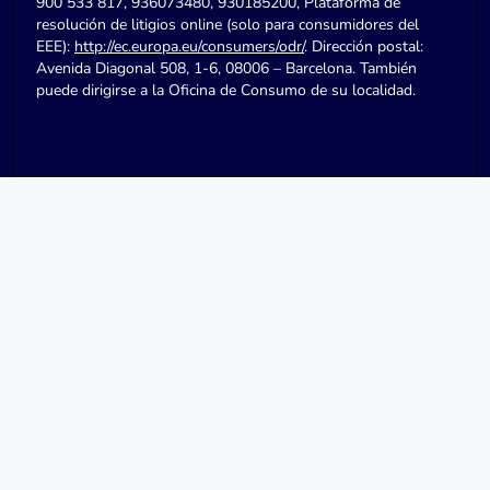
900 533 817, 936073480, 930185200, Plataforma de
resolución de litigios online (solo para consumidores del
EEE):
http://ec.europa.eu/consumers/odr/
. Dirección postal:
Avenida Diagonal 508, 1-6, 08006 – Barcelona. También
puede dirigirse a la Oficina de Consumo de su localidad.