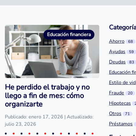
Categorí
Educación financiera
Ahorro
68
Ayudas
59
Deudas
83
Educación fi
Estilo de vi
He perdido el trabajo y no
Fraude
20
llego a fin de mes: cómo
organizarte
Hipotecas
Otros
71
Publicado: enero 17, 2026
| Actualizado:
Préstamos
julio 23, 2026