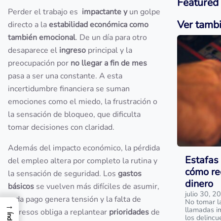
Featured
Perder el trabajo es
impactante y
un golpe
Ver tamb
directo a la
estabilidad económica como
también emocional
. De un día para otro
desaparece el
ingreso
principal y la
preocupación por
no llegar a fin de mes
pasa a ser una constante. A esta
incertidumbre financiera se suman
emociones como el miedo, la frustración o
la sensación de bloqueo, que dificulta
tomar decisiones con claridad.
Además del impacto económico, la pérdida
Estafas 
del empleo altera por completo la rutina y
cómo re
la sensación de seguridad. Los
gastos
dinero
básicos
se vuelven más difíciles de asumir,
julio 30, 2
cada pago genera tensión y la falta de
No tomar l
→
llamadas i
ingresos obliga a replantear
prioridades
de
Índice
los delinc