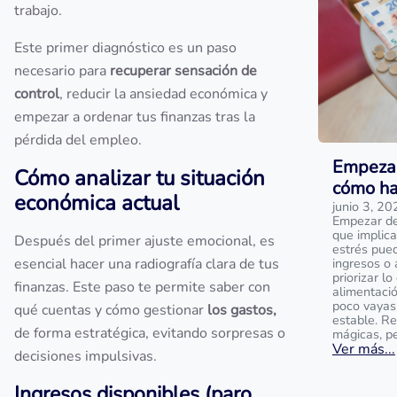
trabajo.
Este primer diagnóstico es un paso
necesario para
recuperar sensación de
control
, reducir la ansiedad económica y
empezar a ordenar tus finanzas tras la
pérdida del empleo.
Empezar
Cómo analizar tu situación
cómo ha
económica actual
junio 3, 20
Empezar de 
que implica
Después del primer ajuste emocional, es
estrés pue
esencial hacer una radiografía clara de tus
ingresos o 
priorizar l
finanzas. Este paso te permite saber con
alimentaci
poco vayas
qué cuentas y cómo gestionar
los gastos,
estable. R
de forma estratégica, evitando sorpresas o
mágicas, p
Ver más...
decisiones impulsivas.
Ingresos disponibles (paro,