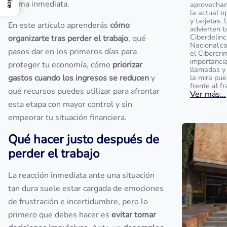
forma inmediata.
aprovecham
la actual o
y tarjetas.
En este artículo aprenderás
cómo
advierten t
Ciberdelinc
organizarte tras perder el trabajo
, qué
Nacional c
pasos dar en los primeros días para
el Cibercri
importanci
proteger tu economía, cómo
priorizar
llamadas y
gastos cuando los ingresos se reducen
y
la mira pu
frente al f
qué recursos puedes utilizar para afrontar
Ver más...
esta etapa con mayor control y sin
empeorar tu situación financiera.
Qué hacer justo después de
perder el trabajo
La reacción inmediata ante una situación
tan dura suele estar cargada de emociones
de frustración e incertidumbre, pero lo
primero que debes hacer es
evitar tomar