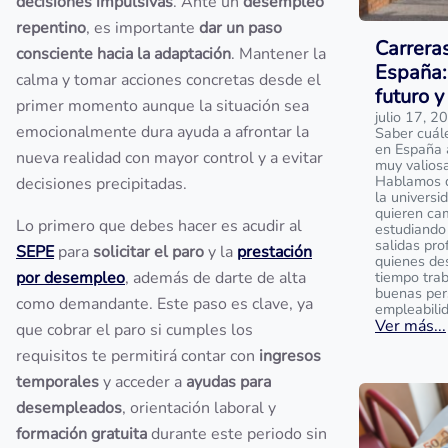
decisiones impulsivas
. Ante un
desempleo
repentino
, es importante
dar un paso
Carrera
consciente hacia la adaptación
. Mantener la
España:
calma y tomar acciones concretas desde el
futuro y
primer momento aunque la situación sea
julio 17, 2
emocionalmente dura ayuda a afrontar la
Saber cuál
en España 
nueva realidad con mayor control y a evitar
muy valios
Hablamos de
decisiones precipitadas.
la universi
quieren ca
Lo primero que debes hacer es acudir al
estudiando 
salidas pro
SEPE
para
solicitar el paro
y la
prestación
quienes de
por desempleo
, además de darte de alta
tiempo tra
buenas per
como demandante. Este paso es clave, ya
empleabili
Ver más...
que cobrar el paro si cumples los
requisitos te permitirá contar con
ingresos
temporales
y acceder a
ayudas para
desempleados
, orientación laboral y
formación gratuita
durante este periodo sin