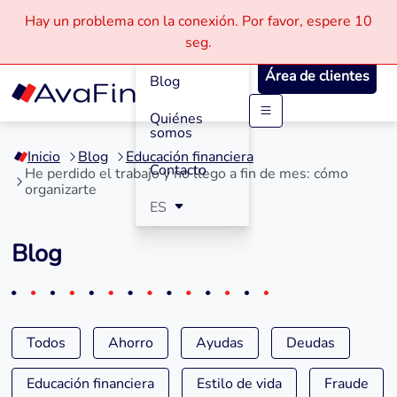
Hay un problema con la conexión.
Por favor, espere
10
Cómo
seg.
Funciona
Área de clientes
Blog
Quiénes
Saltar
somos
a
Inicio
Blog
Educación financiera
contenido
Contacto
He perdido el trabajo y no llego a fin de mes: cómo
organizarte
ES
Blog
Todos
Ahorro
Ayudas
Deudas
Educación financiera
Estilo de vida
Fraude