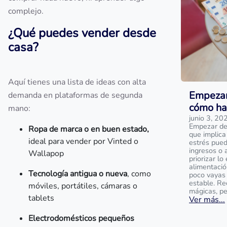
complejo.
¿Qué puedes vender desde
casa?
Aquí tienes una lista de ideas con alta
Empezar 
demanda en plataformas de segunda
cómo ha
mano:
junio 3, 20
Empezar de 
Ropa de marca o en buen estado,
que implica
ideal para vender por Vinted o
estrés pued
ingresos o 
Wallapop
priorizar lo
alimentació
Tecnología antigua o nueva
, como
poco vayas
estable. Re
móviles, portátiles, cámaras o
mágicas, pe
tablets
Ver más...
Electrodomésticos pequeños