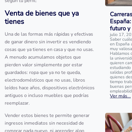
según tu perfil:
Venta de bienes que ya
Carrera
tienes
España: 
futuro y
Una de las formas más rápidas y efectivas
julio 17, 2
Saber cuále
de ganar dinero sin invertir es vendiendo
en España 
muy valios
cosas que ya tienes en casa y que no usas.
Hablamos de
A menudo acumulamos objetos que
la universi
quieren cam
pierden valor simplemente por estar
estudiando 
guardados: ropa que ya no te queda,
salidas prof
quienes des
electrodomésticos que no usas, libros
tiempo trab
buenas per
leídos hace años, dispositivos electrónicos
empleabilid
antiguos o incluso muebles que podrías
Ver más...
reemplazar.
Vender estos bienes te permite generar
ingresos inmediatos sin necesidad de
comprar nada nuevo, ni aprender algo