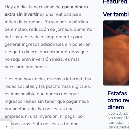
Featured 
Hoy en día, la necesidad de
ganar dinero
Ver tamb
extra sin invertir
es una realidad para
miles de personas. Ya sea por la pérdida
de empleo, reducción de jornada, aumento
del coste de vida o simplemente para
generar ingresos adicionales sin poner en
riesgo tu dinero, encontrar métodos que
no requieran inversión inicial es más
necesario que nunca.
Y es que hoy en día, gracias a internet, las
redes sociales y las plataformas digitales,
Estafas 
es más posible que nunca conseguir
cómo rec
ingresos reales sin tener que pagar nada
dinero
por adelantado. No necesitas una
julio 30, 2
empresa, ni una inversión, ni pagar por
No tomar la
llamadas im
cursos caros. Solo necesitas tiempo,
→
los delincu