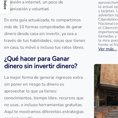
conexión a internet, un poco de
aprovecham
Índice
la actual o
organización y voluntad.
y tarjetas. 
advierten t
Ciberdelinc
En esta guía actualizada, te compartimos
Nacional c
más de 10 formas comprobadas de ganar
el Cibercrim
importancia
dinero desde casa sin invertir, ya sea a
llamadas y 
través de tus habilidades, cosas que tienes
la mira pue
frente al fr
en casa, tu móvil o incluso tus ratos libres.
Ver más...
¿Qué hacer para Ganar
dinero sin invertir dinero?
La mejor forma de generar ingresos extra
sin poner en riesgo tu dinero es
aprovechar lo que ya tienes:
conocimientos, tiempo libre, recursos que
no usas, o incluso herramientas gratuitas.
Aquí te mostramos diferentes estrategias