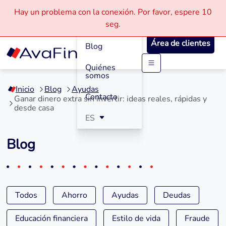
Hay un problema con la conexión.
Por favor, espere
10
Cómo
seg.
Funciona
Área de clientes
Blog
Quiénes
Saltar
somos
a
Inicio
Blog
Ayudas
contenido
Contacto
Ganar dinero extra sin invertir: ideas reales, rápidas y
desde casa
ES
Blog
Todos
Ahorro
Ayudas
Deudas
Educación financiera
Estilo de vida
Fraude