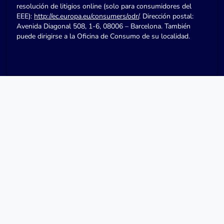
resolución de litigios online (solo para consumidores del
EEE):
http://ec.europa.eu/consumers/odr/
. Dirección postal:
Avenida Diagonal 508, 1-6, 08006 – Barcelona. También
puede dirigirse a la Oficina de Consumo de su localidad.