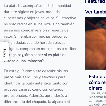
Featured
La plata ha acompañado a la humanidad
Ver tamb
durante siglos: en joyas, monedas,
cuberterías y objetos de valor. Su atractivo
no solo radica en su belleza, sino también
en su uso como inversión y reserva de
valor. Sin embargo, muchas personas
tienen dudas cuando heredan piezas
→
antiguas, compran en mercadillos o reciben
Índice
un regalo:
¿cómo saber si es plata de
verdad o una imitación?
En esta guía completa descubrirás los
Estafas 
pasos más sencillos y efectivos para
cómo re
identificar la plata auténtica, tanto con
dinero
pruebas caseras como con criterios
julio 30, 2
profesionales. Además, aprenderás a
No tomar l
llamadas i
diferenciarla del chapado, la alpaca o el
los delinc