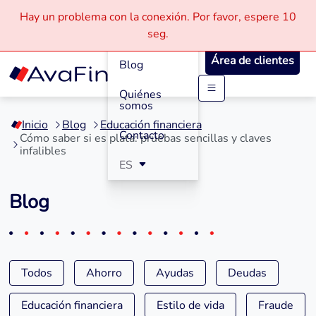
Hay un problema con la conexión.
Por favor, espere
10
Cómo
seg.
Funciona
Área de clientes
Blog
Quiénes
Saltar
somos
a
Inicio
Blog
Educación financiera
contenido
Contacto
Cómo saber si es plata: pruebas sencillas y claves
infalibles
ES
Blog
Todos
Ahorro
Ayudas
Deudas
Educación financiera
Estilo de vida
Fraude