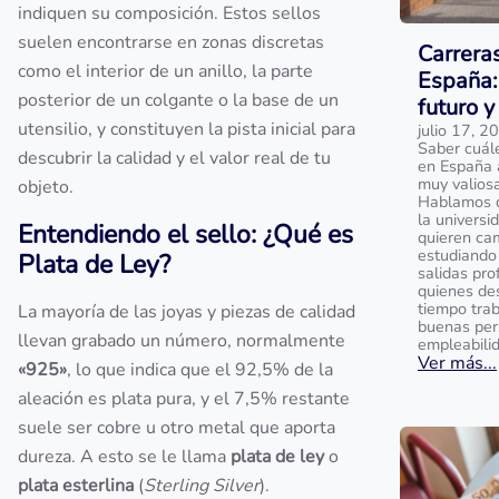
indiquen su composición. Estos sellos
suelen encontrarse en zonas discretas
Carrera
como el interior de un anillo, la parte
España:
posterior de un colgante o la base de un
futuro y
utensilio, y constituyen la pista inicial para
julio 17, 2
Saber cuál
descubrir la calidad y el valor real de tu
en España 
muy valios
objeto.
Hablamos de
la universi
Entendiendo el sello: ¿Qué es
quieren ca
estudiando 
Plata de Ley?
salidas pro
quienes de
tiempo tra
La mayoría de las joyas y piezas de calidad
buenas per
llevan grabado un número, normalmente
empleabili
Ver más...
«925»
, lo que indica que el 92,5% de la
aleación es plata pura, y el 7,5% restante
suele ser cobre u otro metal que aporta
dureza. A esto se le llama
plata de ley
o
plata esterlina
(
Sterling Silver
).