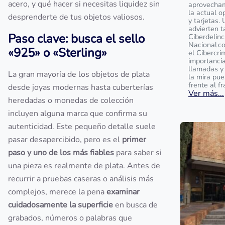
acero, y qué hacer si necesitas liquidez sin
aprovecham
la actual o
desprenderte de tus objetos valiosos.
y tarjetas.
advierten t
Paso clave: busca el sello
Ciberdelinc
Nacional c
«925» o «Sterling»
el Cibercri
importanci
llamadas y
La gran mayoría de los objetos de plata
la mira pu
frente al f
desde joyas modernas hasta cuberterías
Ver más...
heredadas o monedas de colección
incluyen alguna marca que confirma su
autenticidad. Este pequeño detalle suele
pasar desapercibido, pero es el
primer
paso y uno de los más fiables
para saber si
una pieza es realmente de plata. Antes de
recurrir a pruebas caseras o análisis más
complejos, merece la pena
examinar
cuidadosamente la superficie
en busca de
grabados, números o palabras que