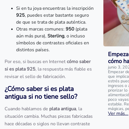
Si en tu joya encuentras la inscripción
925
, puedes estar bastante seguro
de que se trata de plata auténtica.
Otras marcas comunes:
950
(plata
aún más pura),
Sterling
, o incluso
símbolos de contrastes oficiales en
distintos países.
Empezar
cómo ha
Por eso, si buscas en Internet
cómo saber
junio 3, 20
si es plata 925
, la respuesta más fiable es
Empezar de 
revisar el sello de fabricación.
que implica
estrés pue
ingresos o 
¿Cómo saber si es plata
priorizar l
alimentaci
antigua si no tiene sello?
poco vayas
estable. R
Cuando hablamos de
plata antigua
, la
mágicas, p
Ver más...
situación cambia. Muchas piezas fabricadas
hace décadas o siglos no llevan contraste