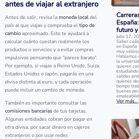
antes de viajar al extranjero
Carrera
Antes de salir, revisa la
moneda local
del
España:
país al que viajas y comprueba el
tipo de
futuro y
cambio
aproximado. Esto te ayudará a
julio 17, 2
calcular cuánto cuestan realmente los
Saber cuál
en España 
productos o servicios y a evitar compras
muy valios
Hablamos de
impulsivas pensando que “parece barato”.
la universi
Por ejemplo, si viajas a Reino Unido, Suiza,
quieren ca
estudiando 
Estados Unidos o Japón, pagarás en una
salidas pro
quienes de
divisa distinta al euro, y cada operación
tiempo tra
puede incluir un cambio de moneda.
buenas per
empleabili
Ver más...
También es importante consultar las
comisiones bancarias
de tus tarjetas.
Algunas entidades cobran por pagar en
otra divisa, por sacar dinero en cajeros
extranjeros o por usar redes