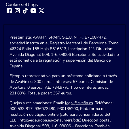
Cookie settings
Prestamista: AVAFIN SPAIN, S.L.U. N.I.F.: B71087472,
sociedad inscrita en el Registro Mercantil de Barcelona, Tomo
46324 Folio 155 Hoja B516513, Inscripción 11ª. Dirección:
Avenida Diagonal 508, 1-6, 08006 Barcelona. Su actividad no
está sometida a la regulación y supervisión del Banco de
España.
Ejemplo representativo para un préstamo solicitado a través
de AvaFin.es: 300 euros. Intereses: 57 euros. Comisión de
Apertura: 0 euros. TAE: 734,97%. Tipo de interés anual:
231,80%. Total a pagar: 357 euros.
Quejas y reclamaciones: Email:
legal@avafin.es
. Teléfonos:
900 533 817, 936073480, 930185200, Plataforma de
resolución de litigios online (solo para consumidores del
EEE):
http://ec.europa.eu/consumers/odr/
. Dirección postal:
Avenida Diagonal 508, 1-6, 08006 – Barcelona. También