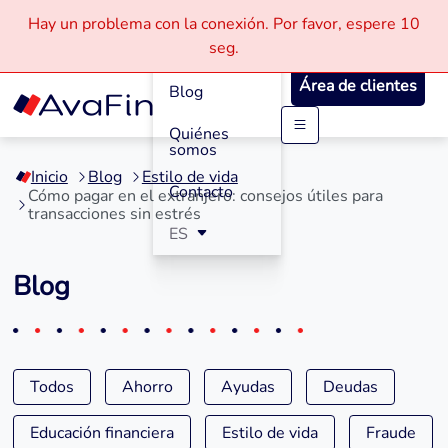
Hay un problema con la conexión.
Por favor, espere
10
Cómo
seg.
Funciona
Área de clientes
Blog
Quiénes
Saltar
somos
a
Inicio
Blog
Estilo de vida
contenido
Contacto
Cómo pagar en el extranjero: consejos útiles para
transacciones sin estrés
ES
Blog
Todos
Ahorro
Ayudas
Deudas
Educación financiera
Estilo de vida
Fraude