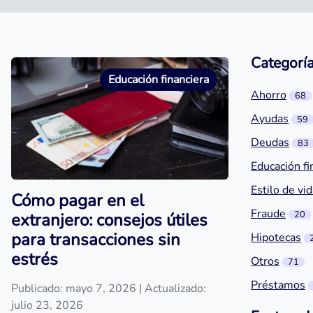
Categorí
Educación financiera
Ahorro
68
Ayudas
59
Deudas
83
Educación fi
Estilo de vi
Cómo pagar en el
Fraude
20
extranjero: consejos útiles
para transacciones sin
Hipotecas
estrés
Otros
71
Préstamos
Publicado: mayo 7, 2026
| Actualizado:
julio 23, 2026