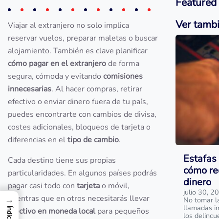
Featured
Ver tamb
Viajar al extranjero no solo implica
reservar vuelos, preparar maletas o buscar
alojamiento. También es clave planificar
cómo pagar en el extranjero
de forma
segura, cómoda y evitando
comisiones
innecesarias
. Al hacer compras, retirar
efectivo o enviar dinero fuera de tu país,
puedes encontrarte con cambios de divisa,
costes adicionales, bloqueos de tarjeta o
diferencias en el
tipo de cambio
.
Estafas 
Cada destino tiene sus propias
cómo re
particularidades. En algunos países podrás
dinero
pagar casi todo con
tarjeta
o móvil,
julio 30, 2
mientras que en otros necesitarás llevar
→
No tomar l
llamadas i
Índice
efectivo en moneda local
para pequeños
los delinc