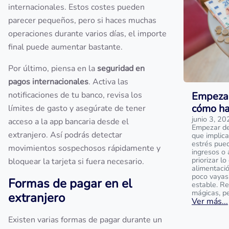
internacionales. Estos costes pueden
parecer pequeños, pero si haces muchas
operaciones durante varios días, el importe
final puede aumentar bastante.
Por último, piensa en la
seguridad en
pagos internacionales
. Activa las
notificaciones de tu banco, revisa los
Empezar
cómo ha
límites de gasto y asegúrate de tener
junio 3, 20
acceso a la app bancaria desde el
Empezar de 
extranjero. Así podrás detectar
que implica
estrés pue
movimientos sospechosos rápidamente y
ingresos o 
priorizar l
bloquear la tarjeta si fuera necesario.
alimentaci
poco vayas
Formas de pagar en el
estable. R
mágicas, p
extranjero
Ver más...
Existen varias formas de pagar durante un