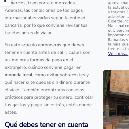
comercios, transporte o mercados.
aprovecham
la actual o
Además, las condiciones de los pagos
y tarjetas.
advierten t
internacionales varían según la entidad
Ciberdelinc
bancaria, por lo que conviene revisar tus
Nacional c
el Cibercri
tarjetas antes de viajar.
importanci
llamadas y
la mira pu
En este artículo aprenderás qué debes
frente al f
tener en cuenta antes de salir, cuáles son
Ver más...
las mejores formas de pago en el
extranjero, cuándo conviene pagar en
moneda local
, cómo evitar sobrecostes y
qué hacer si te quedas sin dinero durante
el viaje. También encontrarás consejos
prácticos para proteger tu dinero, controlar
tus gastos y pagar sin estrés, estés donde
estés.
Qué debes tener en cuenta