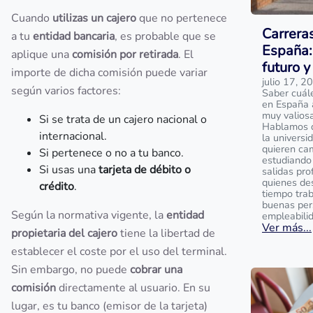
Cuando
utilizas un cajero
que no pertenece
Carrera
a tu
entidad bancaria
, es probable que se
España:
aplique una
comisión por retirada
. El
futuro y
importe de dicha comisión puede variar
julio 17, 2
según varios factores:
Saber cuál
en España 
muy valios
Si se trata de un cajero nacional o
Hablamos de
internacional.
la universi
quieren ca
Si pertenece o no a tu banco.
estudiando 
Si usas una
tarjeta de débito o
salidas pro
quienes de
crédito
.
tiempo tra
buenas per
Según la normativa vigente, la
entidad
empleabili
Ver más...
propietaria del cajero
tiene la libertad de
establecer el coste por el uso del terminal.
Sin embargo, no puede
cobrar una
comisión
directamente al usuario. En su
lugar, es tu banco (emisor de la tarjeta)