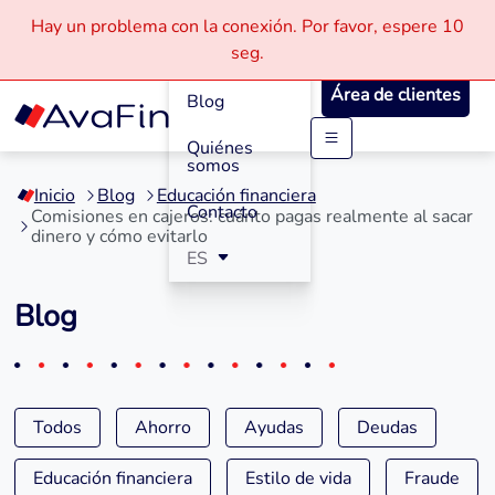
Hay un problema con la conexión.
Por favor, espere
10
Cómo
seg.
Funciona
Área de clientes
Blog
Quiénes
Saltar
somos
a
Inicio
Blog
Educación financiera
contenido
Contacto
Comisiones en cajeros: cuánto pagas realmente al sacar
dinero y cómo evitarlo
ES
Blog
Todos
Ahorro
Ayudas
Deudas
Educación financiera
Estilo de vida
Fraude