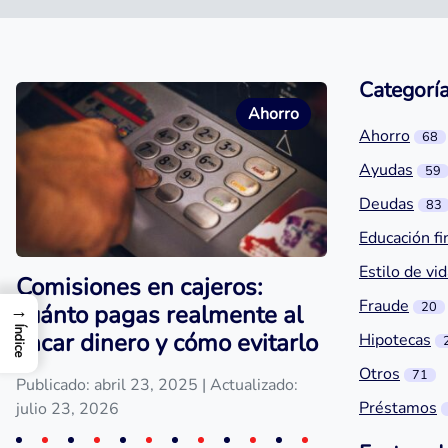
Categorí
Ahorro
Ahorro
68
Ayudas
59
Deudas
83
Educación fi
Estilo de vi
Comisiones en cajeros:
Fraude
20
→
cuánto pagas realmente al
Índice
sacar dinero y cómo evitarlo
Hipotecas
Otros
71
Publicado: abril 23, 2025
| Actualizado:
Préstamos
julio 23, 2026