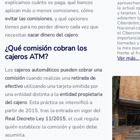
explicamos cuánto se paga, qué bancos
aprovecham
la actual o
aplican más o menos comisiones, cómo
y tarjetas.
advierten t
evitar las comisiones
, y qué opciones
Ciberdelinc
tienes para no perder dinero cada vez que
Nacional c
el Cibercri
necesitas
sacar dinero del cajero
.
importanci
llamadas y
¿Qué comisión cobran los
la mira pu
frente al f
cajeros ATM?
Ver más...
Los
cajeros automáticos pueden cobrar una
comisión
cuando realizas una
retirada de
efectivo
utilizando una tarjeta emitida por
una entidad distinta a la
entidad propietaria
del cajero
. Esta práctica se intensificó a
partir de 2015, tras la entrada en vigor del
Real Decreto Ley 11/2015
, el cual regula
quién establece la comisión y quién debe
asumirla.