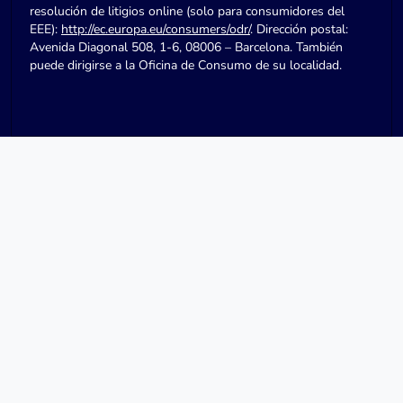
resolución de litigios online (solo para consumidores del
EEE):
http://ec.europa.eu/consumers/odr/
. Dirección postal:
Avenida Diagonal 508, 1-6, 08006 – Barcelona. También
puede dirigirse a la Oficina de Consumo de su localidad.