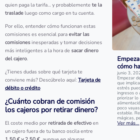
quien paga la tarifa… y probablemente
te la
traslade
luego como cargo en tu cuenta.
Por ello, entender cómo funcionan estas
comisiones es esencial para
evitar las
comisiones
inesperadas y tomar decisiones
más inteligentes a la hora de
sacar dinero
Empezar
del cajero
.
cómo ha
¿Tienes dudas sobre qué tarjeta te
junio 3, 20
Empezar de 
conviene más? Descúbrelo aquí:
Tarjeta de
que implica
débito o crédito
estrés pue
ingresos o 
priorizar l
¿Cuánto cobran de comisión
alimentaci
poco vayas
los cajeros por retirar dinero?
estable. R
mágicas, p
El coste medio por
retirada de efectivo
en
Ver más...
un cajero fuera de tu banco oscila entre
1,50 € y 2,50 €
, aunque en algunas