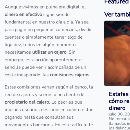
Featured
Aunque vivimos en plena era digital, el
Ver tamb
dinero en efectivo
sigue siendo
fundamental en nuestro día a día. Ya sea
para pagar en pequeños comercios, dividir
cuentas o simplemente tener algo de
liquidez, todos en algún momento
necesitamos
utilizar un cajero
. Sin
embargo, esta acción aparentemente
sencilla puede venir acompañada de un
coste inesperado: las
comisiones cajeros
.
Estas comisiones varían según el banco, la
Estafas 
red de cajeros y si eres o no cliente del
cómo re
propietario del cajero
. Lo peor es que
dinero
muchos usuarios desconocen cuánto están
julio 30, 2
pagando hasta que consultan sus
No tomar l
llamadas i
movimientos bancarios. En este artículo te
los delinc