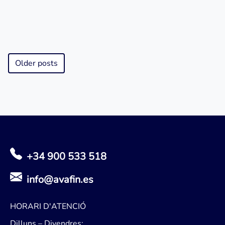
Older posts
+34 900 533 518
info@avafin.es
HORARI D'ATENCIÓ
Dilluns – Divendres: