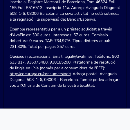
inscrita al Registre Mercantil de Barcelona, Tom 46324 Foli
155 Full B516513, Inscripció 11a. Adreça: Avinguda Diagonal
508, 1-6, 08006 Barcelona. La seva activitat no està sotmesa
a la regulació i la supervisió del Banc d'Espanya.
Exemple representatiu per a un préstec sol·licitat a través
d'AvaFin.es: 300 euros. Interessos: 57 euros. Comissió
dobertura: 0 euros. TAE: 734,97%. Tipus dinterès anual:
231,80%. Total per pagar: 357 euros.
Queixes i reclamacions: Email:
legal@avafin.es
. Telèfons: 900
533 817, 936073480, 930185200, Plataforma de resolució
de litigis en línia (només per a consumidors de l'EEE):
http://ec.europa.eu/consumers/odr/
. Adreça postal: Avinguda
Diagonal 508, 1-6, 08006 – Barcelona. També podeu adreçar-
vos a l'Oficina de Consum de la vostra localitat.