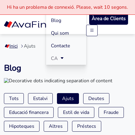
Com funciona
Hi ha un problema de connexió.
Please, wait
10 segons.
Àrea de Clients
Blog
Qui som
Saltar
al
Contacte
Inici
Ajuts
contingut
CA
Blog
Tots
Estalvi
Ajuts
Deutes
Educació financera
Estil de vida
Fraude
Hipoteques
Altres
Préstecs